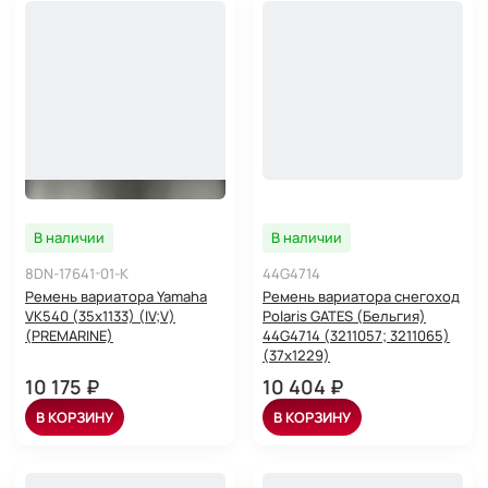
В наличии
В наличии
8DN-17641-01-K
44G4714
Ремень вариатора Yamaha
Ремень вариатора снегоход
VK540 (35x1133) (IV;V)
Polaris GATES (Бельгия)
(PREMARINE)
44G4714 (3211057; 3211065)
(37х1229)
10 175 ₽
10 404 ₽
В КОРЗИНУ
В КОРЗИНУ