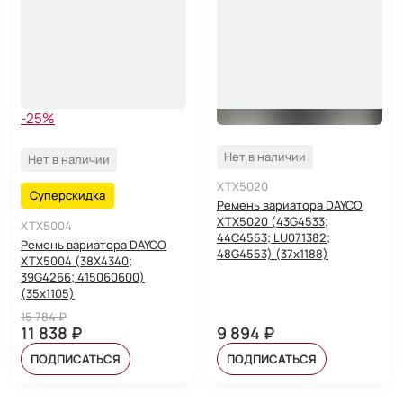
-25%
Нет в наличии
Нет в наличии
XTX5020
Суперскидка
Ремень вариатора DAYCO
XTX5020 (43G4533;
XTX5004
44C4553; LU071382;
Ремень вариатора DAYCO
48G4553) (37x1188)
XTX5004 (38X4340;
39G4266; 415060600)
(35x1105)
15 784 ₽
11 838 ₽
9 894 ₽
ПОДПИСАТЬСЯ
ПОДПИСАТЬСЯ