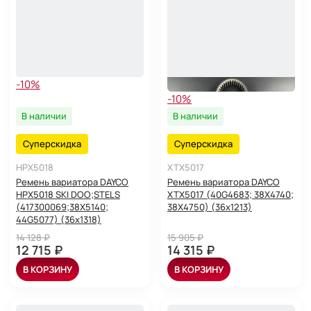
-10%
-10%
В наличии
В наличии
Суперскидка
Суперскидка
HPX5018
XTX5017
Ремень вариатора DAYCO
Ремень вариатора DAYCO
HPX5018 SKI DOO;STELS
XTX5017 (40G4683; 38X4740;
(417300069;38X5140;
38X4750) (36x1213)
44G5077) (36x1318)
14 128 ₽
15 905 ₽
12 715 ₽
14 315 ₽
В КОРЗИНУ
В КОРЗИНУ