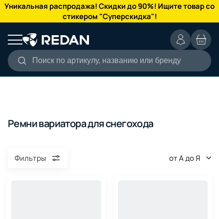
КАТАЛОГ
Уникальная распродажа! Скидки до 90%! Ищите товар со
стикером "Суперскидка"!
Поиск по артикулу, названию или бренду
Ремни вариатора для снегохода
от А до Я
Фильтры