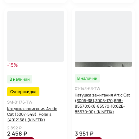
-15%
В наличии
В наличии
01-143-63-TW
Суперскидка
Катушка зажигания Artic Cat
(3005-381;3005-170;6R8-
SM-01176-TW
85570;6K8-85570-10;62E-
Катушка зажигания Arctic
85570-00) (KINETIX)
Cat (3007-548), Polaris
(4012168) (KINETIX)
2 892 ₽
2 458 ₽
3 951 ₽