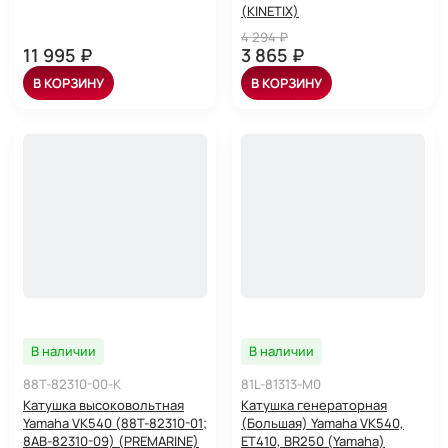
(KINETIX)
4 294 ₽
11 995 ₽
3 865 ₽
В КОРЗИНУ
В КОРЗИНУ
В наличии
В наличии
88T-82310-00-K
81L-81313-M0
Катушка высоковольтная
Катушка генераторная
Yamaha VK540 (88T-82310-01;
(Большая) Yamaha VK540,
8AB-82310-09) (PREMARINE)
ET410, BR250 (Yamaha)