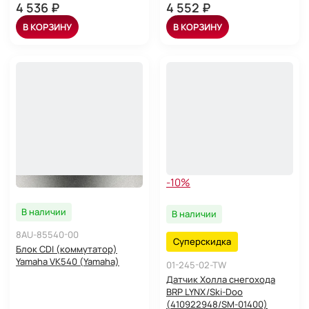
4 536 ₽
4 552 ₽
В КОРЗИНУ
В КОРЗИНУ
-10%
В наличии
В наличии
8AU-85540-00
Суперскидка
Блок CDI (коммутатор)
Yamaha VK540 (Yamaha)
01-245-02-TW
Датчик Холла снегохода
BRP LYNX/Ski-Doo
(410922948/SM-01400)