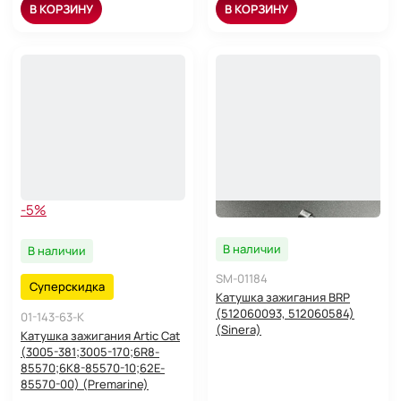
В КОРЗИНУ
В КОРЗИНУ
-5%
В наличии
В наличии
SM-01184
Суперскидка
Катушка зажигания BRP
(512060093, 512060584)
01-143-63-K
(Sinera)
Катушка зажигания Artic Cat
(3005-381;3005-170;6R8-
85570;6K8-85570-10;62E-
85570-00) (Premarine)