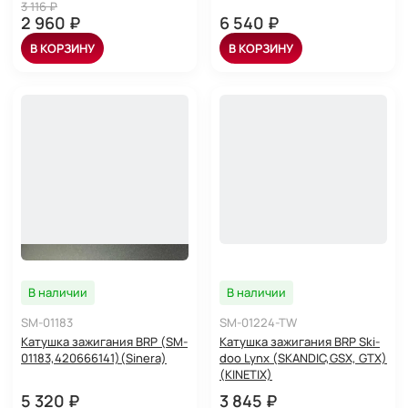
3 116 ₽
2 960 ₽
6 540 ₽
В КОРЗИНУ
В КОРЗИНУ
В наличии
В наличии
SM-01183
SM-01224-TW
Катушка зажигания BRP (SM-
Катушка зажигания BRP Ski-
01183,420666141)(Sinera)
doo Lynx (SKANDIC,GSX, GTX)
(KINETIX)
5 320 ₽
3 845 ₽