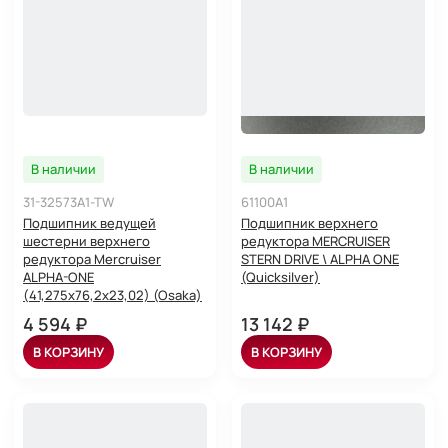
В наличии
В наличии
31-32573A1-TW
61100A1
Подшипник ведущей
Подшипник верхнего
шестерни верхнего
редуктора MERCRUISER
редуктора Mercruiser
STERN DRIVE \ ALPHA ONE
ALPHA-ONE
(Quicksilver)
(41,275x76,2x23,02) (Osaka)
4 594 ₽
13 142 ₽
В КОРЗИНУ
В КОРЗИНУ