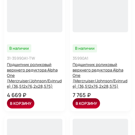
В наличии
В наличии
31-35990A1-TW
35990A1
Подшипник роликовый
Подшипник роликовый
верхнего редуктора Alpha
верхнего редуктора Alpha
One
One
(Mercruiser/Johnson/Evinrud
(Mercruiser/Johnson/Evinrud
e) (36,512x76,2x28,575)
e) (36,512x76,2x28,575)
4 669 ₽
7 765 ₽
В КОРЗИНУ
В КОРЗИНУ