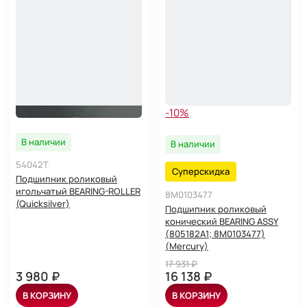
-10%
В наличии
В наличии
54042T
Суперскидка
Подшипник роликовый
игольчатый BEARING-ROLLER
8M0103477
(Quicksilver)
Подшипник роликовый
конический BEARING ASSY
(805182A1; 8M0103477)
(Mercury)
17 931 ₽
3 980 ₽
16 138 ₽
В КОРЗИНУ
В КОРЗИНУ