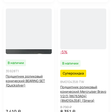
-5%
В наличии
В наличии
35928T1
Суперскидка
Подшипник роликовый
конический BEARING SET
8M0104358-TW
(Quicksilver)
Подшипник роликовый
конический Mercruiser Bravo
1/2/3 (86763A04)
(8M0104358) (Sinera)
8 790 ₽
7 410 ₽
8 351 ₽