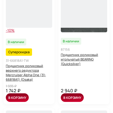
-10%
В наличии
В наличии
87156
Суперскидка
Подшипник роликовый
игольчатый BEARING
31-66818A1-TW
(Quicksilver)
Подшипник роликовый
верхнего редуктора
Mercruiser Alpha One (31-
66818A1) (Osaka)
1 935 ₽
1 742 ₽
2 940 ₽
В КОРЗИНУ
В КОРЗИНУ