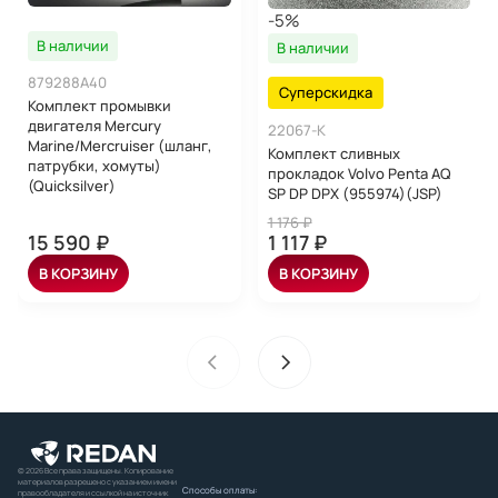
-5%
В наличии
В наличии
879288A40
Суперскидка
Комплект промывки
двигателя Mercury
22067-K
Marine/Mercruiser (шланг,
Комплект сливных
патрубки, хомуты)
прокладок Volvo Penta AQ
(Quicksilver)
SP DP DPX (955974)(JSP)
1 176 ₽
15 590 ₽
1 117 ₽
В КОРЗИНУ
В КОРЗИНУ
© 2026 Все права защищены. Копирование
материалов разрешено с указанием имени
Способы оплаты:
правообладателя и ссылкой на источник