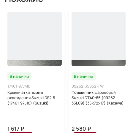
В наличии
В наличии
17461-97JM0
09262-35052-TW
Крыльчатка помпы
Подшипник шариковый
охлаждения Suzuki DF2,5
Suzuki DT40-65 (09262-
(17461-97J10) (Suzuki)
35L09) (35x72x17) (Kacawa)
1 617 ₽
2 580 ₽