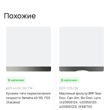
Похожие
В наличии
В наличии
663-44151-00-TW
EIOF-O15736
Кулачек тяги переключения
Масляный фильтр BRP Sea-
скорости Yamaha 40-90, F50
Doo; Can-Am; Ski-Doo; Lynx
(Kacawa)
(420956124; 420956120;
420956123) (KINETIX)