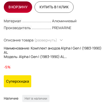
В КОРЗИНУ
КУПИТЬ В 1 КЛИК
Материал
Алюминиевый
Производитель
PREMARINE
Описание товара
(развернуть)
Наименование: Комплект анодов Alpha I Gen I (1983-1990)
AL
Модель: Alpha I Gen I (1983-1990) AL
OEM номер: CMALPHAGEN1KIT
Материал: Алюминиевый
-5%
Производитель: MARTYR
OEM: 888756A2, 888756Q02, 888756Q04, 97-888756Q04
В КОМПЛЕКТЕ ;
Суперскидка
31640 X 1
821631 X 1
55989 X 2
Наличие
Нет в наличии