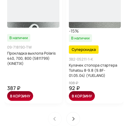
-15%
В наличии
В наличии
09-718190-TW
Суперскидка
Прокладка выхлопа Polaris
440, 700, 800 (5811799)
3B2-05211-1-K
(KINETIX)
Кулачек стопора стартера
Tohatsu 8-9.8 (9.8F-
01.05.04) (YUELANG)
108 ₽
387 ₽
92 ₽
В КОРЗИНУ
В КОРЗИНУ