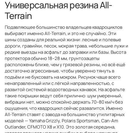
Универсальная резина All-
Terrain
Подавляющее большинство владельцев квадроциклов
выбирают именно All-Terrain, и это не случайно. Эти
шины созданы для реальной жизни: лесные и полевые
дороги, гравийки, песок, мокрая трава, небольшие лужи и
редкие выезды на асфальт до заправки или базы. Высота
протектора обычно 18–28 мм, грунтозацепы
расположены ближе, чем у грязевой резины, но всё ещё
достаточно агрессивные, чтобы уверенно тянуть в
подъём и не буксовать на мокром. Рисунок чаще всего
ненаправленный или с лёгкой направленностью, с
развитой системой водоотводных канавок. На асфальте
такие покрышки ведут себя прилично: шум умеренный,
вибрации нет, можно спокойно держать 70–80 км/ч без
ощущения, что квадроцикл сейчас развалится. Именно
All-Terrain ставят с завода на большинство утилитарных
моделей — Yamaha Grizzly, Polaris Sportsman, Can-Am
Outlander, CFMOTO X8 и X10. Это золотая середина,