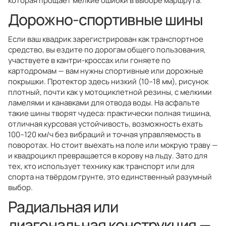
которая прощает мелкие ошибки в выборе маршрута.
Дорожно-спортивные шины
Если ваш квадрик зарегистрирован как транспортное
средство, вы ездите по дорогам общего пользования,
участвуете в кантри-кроссах или гоняете по
картодромам — вам нужны спортивные или дорожные
покрышки. Протектор здесь низкий (10–18 мм), рисунок
плотный, почти как у мотоциклетной резины, с мелкими
ламелями и канавками для отвода воды. На асфальте
такие шины творят чудеса: практически полная тишина,
отличная курсовая устойчивость, возможность ехать
100–120 км/ч без вибраций и точная управляемость в
поворотах. Но стоит выехать на поле или мокрую траву —
и квадроцикл превращается в корову на льду. Зато для
тех, кто использует технику как транспорт или для
спорта на твёрдом грунте, это единственный разумный
выбор.
Радиальная или
диагональная конструкция —