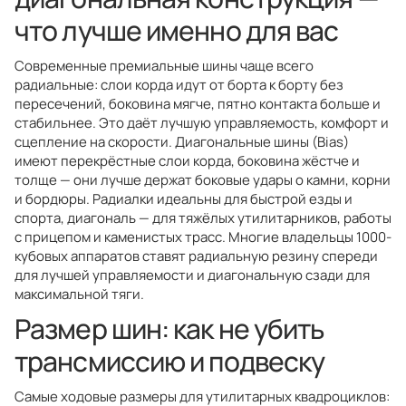
что лучше именно для вас
Современные премиальные шины чаще всего
радиальные: слои корда идут от борта к борту без
пересечений, боковина мягче, пятно контакта больше и
стабильнее. Это даёт лучшую управляемость, комфорт и
сцепление на скорости. Диагональные шины (Bias)
имеют перекрёстные слои корда, боковина жёстче и
толще — они лучше держат боковые удары о камни, корни
и бордюры. Радиалки идеальны для быстрой езды и
спорта, диагональ — для тяжёлых утилитарников, работы
с прицепом и каменистых трасс. Многие владельцы 1000-
кубовых аппаратов ставят радиальную резину спереди
для лучшей управляемости и диагональную сзади для
максимальной тяги.
Размер шин: как не убить
трансмиссию и подвеску
Самые ходовые размеры для утилитарных квадроциклов: