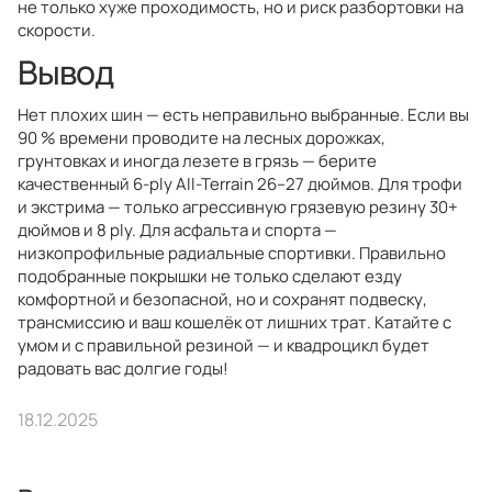
не только хуже проходимость, но и риск разбортовки на
скорости.
Вывод
Нет плохих шин — есть неправильно выбранные. Если вы
90 % времени проводите на лесных дорожках,
грунтовках и иногда лезете в грязь — берите
качественный 6-ply All-Terrain 26–27 дюймов. Для трофи
и экстрима — только агрессивную грязевую резину 30+
дюймов и 8 ply. Для асфальта и спорта —
низкопрофильные радиальные спортивки. Правильно
подобранные покрышки не только сделают езду
комфортной и безопасной, но и сохранят подвеску,
трансмиссию и ваш кошелёк от лишних трат. Катайте с
умом и с правильной резиной — и квадроцикл будет
радовать вас долгие годы!
18.12.2025