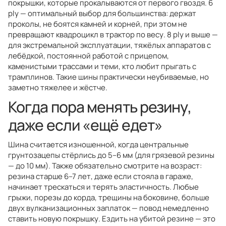
покрышки, которые прокалываются от первого гвоздя. 6
ply — оптимальный выбор для большинства: держат
проколы, не боятся камней и корней, при этом не
превращают квадроцикл в трактор по весу. 8 ply и выше —
для экстремальной эксплуатации, тяжёлых аппаратов с
лебёдкой, постоянной работой с прицепом,
каменистыми трассами и теми, кто любит прыгать с
трамплинов. Такие шины практически неубиваемые, но
заметно тяжелее и жёстче.
Когда пора менять резину,
даже если «ещё едет»
Шина считается изношенной, когда центральные
грунтозацепы стёрлись до 5–6 мм (для грязевой резины
— до 10 мм). Также обязательно смотрите на возраст:
резина старше 6–7 лет, даже если стояла в гараже,
начинает трескаться и терять эластичность. Любые
грыжи, порезы до корда, трещины на боковине, больше
двух вулканизационных заплаток — повод немедленно
ставить новую покрышку. Ездить на убитой резине — это