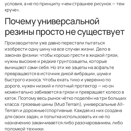
условия, а не по принципу «чем страшнее рисунок — тем
круче».
Почему универсальной
резины просто не существует
Производители уже давно перестали пытаться
изобрести одну шину на все случаи жизни. Дело в
законах физики: чтобы хорошо грести в жидкой грязи,
нужны высокие и редкие грунтозацепы, которые
вычищают сами себя. Но эти же зацепы на асфальте
превращаются в источник дикой вибрации, шума и
быстрого износа. Чтобы ехать тихо и уверенно по
дороге, нужен низкий и плотный протектор — но он
моментально забивается в грязи и превращает колесо в
каток. Поэтому весь рынок чётко поделён на три больших
класса: грязевые шины (Mud Terrain), универсальные All-
Terrain и дорожные/спортивные. Каждая из них создана
для своих задач, и попытка использовать их не по
назначению заканчивается либо разочарованием, либо
поломкой техники.