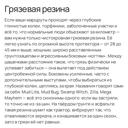
Грязевая резина
Если ваши маршруты проходят через глубокие
глинистые колеи, торфяники, заболоченные участки и
всё то, что нормальные люди объезжают за километр —
вам нужна только чистокровная грязевая резина. Её
легко узнать по огромной высоте протектора — от 28 до
45 мм и выше, мощным, широко расставленным
грунтозацепам и агрессивным боковым «когтям». Между
шашечками расстояние такое, что грязь физически не
успевает забиться — она вылетает под действием
центробежной силы. Боковины усиленные, часто с
дополнительными выступами, чтобы выбираться из
глубокой колеи, цепляясь за края. Названия говорят сами
за себя: Mud Lite, Mud Bug, Swamp Witch, Zilla, Mega
Mayhem — всё это синонимы одного: если вы застряли,
то точно не из-за шин. На твёрдом грунте и асфальте
такая резина шумит как трактор, вибрирует так, что
отваливаются зеркала, и изнашивается за один сезон,
зато в грязи ей нет равных.