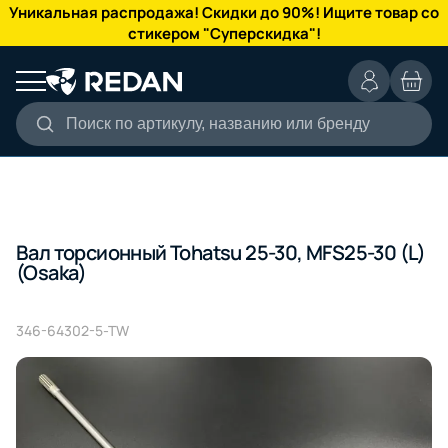
КАТАЛОГ
Уникальная распродажа! Скидки до 90%! Ищите товар со
стикером "Суперскидка"!
Поиск по артикулу, названию или бренду
Вал торсионный Tohatsu 25-30, MFS25-30 (L)
(Osaka)
346-64302-5-TW