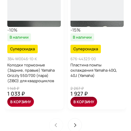
-10%
-15%
В наличии
В наличии
Суперскидка
Суперскидка
3B4-W0046-10-K
676-44323-00
Колодки тормозные
Пластина помпы
(Задние, правые) Yamaha
охлаждения Yamaha 40Q,
Grizzly 550/700 (пара)
40J (Yamaha)
(ZIBO) для квадроциклов
1 148 ₽
2 267 ₽
1 033 ₽
1 927 ₽
В КОРЗИНУ
В КОРЗИНУ