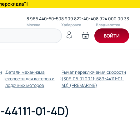
перскидка"!
8 965 440-50-50
8 909 822-40-40
8 924 000 00 33
Москва
Хабаровск
Владивосток
ВОЙТИ
и
Детали механизма
Рычаг переключения скорости
скорости для катеров и
(30F-05.01.00.11; 689-44111-01-
лодочных моторов
4D) (PREMARINE)
-44111-01-4D)