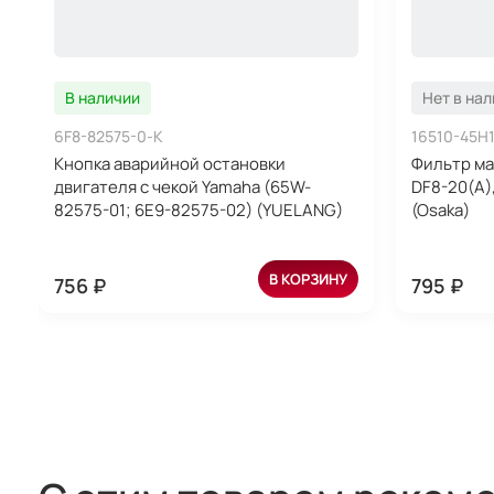
В наличии
Нет в на
6F8-82575-0-K
16510-45H
Кнопка аварийной остановки
Фильтр ма
двигателя с чекой Yamaha (65W-
DF8-20(A),
82575-01; 6E9-82575-02) (YUELANG)
(Osaka)
В КОРЗИНУ
756 ₽
795 ₽