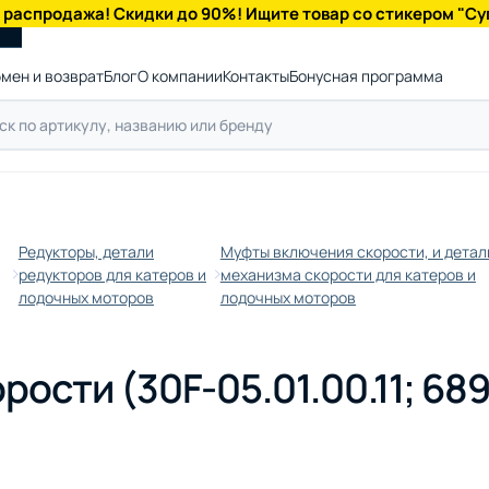
 распродажа! Скидки до 90%! Ищите товар со стикером "Су
мен и возврат
Блог
О компании
Контакты
Бонусная программа
Редукторы, детали
Муфты включения скорости, и детал
редукторов для катеров и
механизма скорости для катеров и
лодочных моторов
лодочных моторов
ости (30F-05.01.00.11; 689