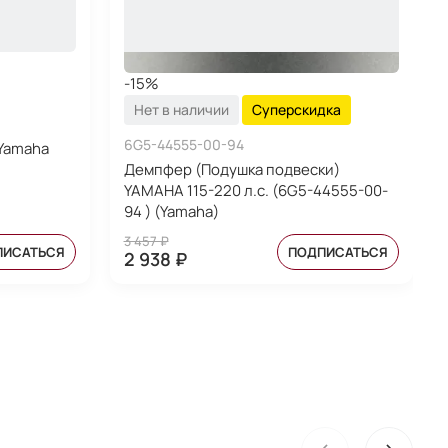
-15%
Нет в наличии
Суперскидка
6G5-44555-00-94
Yamaha
Демпфер (Подушка подвески)
YAMAHA 115-220 л.с. (6G5-44555-00-
94 ) (Yamaha)
3 457 ₽
ПИСАТЬСЯ
ПОДПИСАТЬСЯ
2 938 ₽