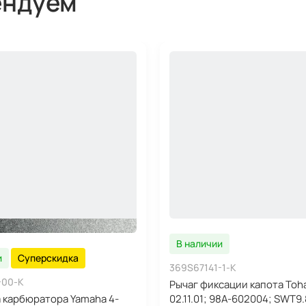
ендуем
В наличии
и
Суперскидка
369S67141-1-K
-00-K
Рычаг фиксации капота Toha
 карбюратора Yamaha 4-
02.11.01; 98A-602004; SWT9.