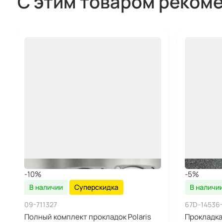
С этим товаром реком
-10%
-5%
В наличии
Суперскидка
В наличи
09-711327
67D-14536
Полный комплект прокладок Polaris
Прокладка