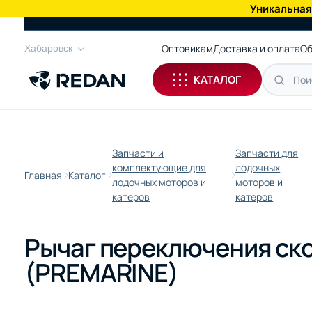
Уникальная
КАТАЛОГ
Оптовикам
Доставка и оплата
Об
Хабаровск
КАТАЛОГ
Запчасти и
Запчасти для
комплектующие для
лодочных
Главная
Каталог
лодочных моторов и
моторов и
катеров
катеров
Рычаг переключения скор
(PREMARINE)