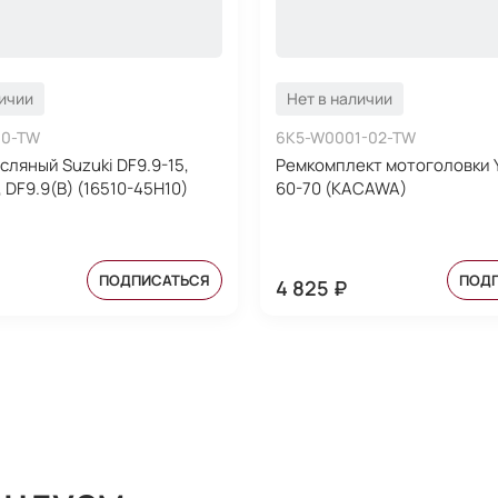
личии
Нет в наличии
10-TW
6K5-W0001-02-TW
сляный Suzuki DF9.9-15,
Ремкомплект мотоголовки 
 DF9.9(B) (16510-45H10)
60-70 (KACAWA)
ПОДПИСАТЬСЯ
ПОД
4 825 ₽