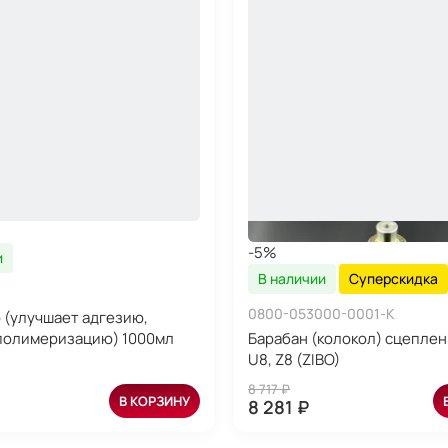
-5%
и
В наличии
Суперскидка
0800-053000-0001-K
 (улучшает адгезию,
полимеризацию) 1000мл
Барабан (колокол) сцеплен
U8, Z8 (ZIBO)
8 717 ₽
В КОРЗИНУ
8 281 ₽