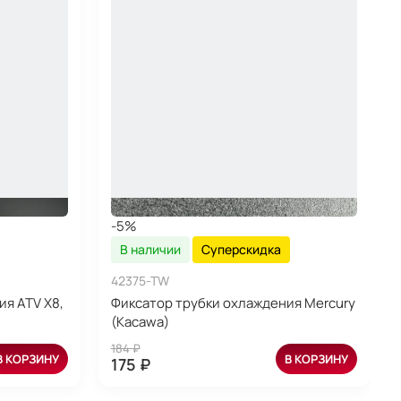
-5%
В наличии
Суперскидка
42375-TW
ия ATV X8,
Фиксатор трубки охлаждения Mercury
(Kacawa)
184 ₽
В КОРЗИНУ
В КОРЗИНУ
175 ₽