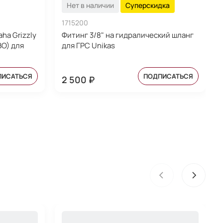
Нет в наличии
Суперскидка
1715200
ha Grizzly
Фитинг 3/8" на гидралический шланг
BO) для
для ГРС Unikas
ПИСАТЬСЯ
ПОДПИСАТЬСЯ
2 500 ₽