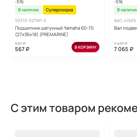
-5%
-5%
В наличии
Суперскидка
В наличи
93310-527W1-K
8AC-47465
Подшипник шатунный Yamaha 60-70
Вал подве
(27x36x18) (PREMARINE)
597 ₽
7 437 ₽
В КОРЗИНУ
567 ₽
7 065 ₽
С этим товаром реком