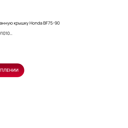
панную крышку Honda BF75-90
W1010
УПЛЕНИИ