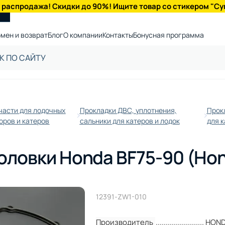
 распродажа! Скидки до 90%! Ищите товар со стикером "Су
мен и возврат
Блог
О компании
Контакты
Бонусная программа
части для лодочных
Прокладки ДВС, уплотнения,
Прок
оров и катеров
сальники для катеров и лодок
для к
оловки Honda BF75-90 (Ho
12391-ZW1-010
Производитель
HON