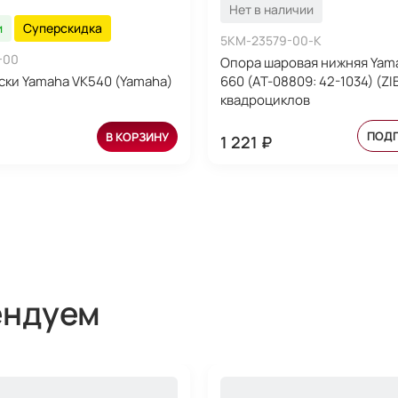
Нет в наличии
и
Суперскидка
5KM-23579-00-K
-00
Опора шаровая нижняя Yama
ски Yamaha VK540 (Yamaha)
660 (AT-08809: 42-1034) (ZI
квадроциклов
ПОД
В КОРЗИНУ
1 221 ₽
ендуем