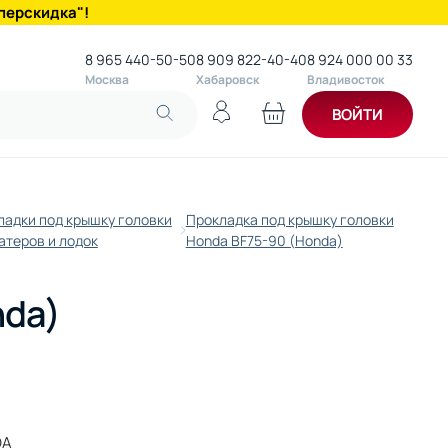
перскидка"!
8 965 440-50-50
8 909 822-40-40
8 924 000 00 33
Москва
Хабаровск
Владивосток
ВОЙТИ
ладки под крышку головки
Прокладка под крышку головки
атеров и лодок
Honda BF75-90 (Honda)
nda)
DA