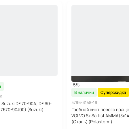
-5%
и
В наличии
Суперскидка
01
5796-3148-19
Suzuki DF 70-90A; DF 90-
7670-90J00) (Suzuki)
Гребной винт левого вращ
VOLVO Sx Saltist AMMA(3x14
(Сталь) (Polastorm)