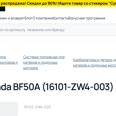
 распродажа! Скидки до 90%! Ищите товар со стикером "Су
мен и возврат
Блог
О компании
Контакты
Бонусная программа
 для
Система топливная для
Карбюраторы и детали д
 моторов и
катеров и лодочных
катеров и лодочных мот
моторов
da BF50A (16101-ZW4-003)
16102-ZW4-D23