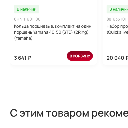
В наличии
В наличи
6H4-11601-00
881633T01
Кольца поршневые, комплект на один
Набор про
поршень Yamaha 40-50 (STD) (2Ring)
(Quicksilve
(Yamaha)
В КОРЗИНУ
3 641 ₽
20 040 
С этим товаром реком