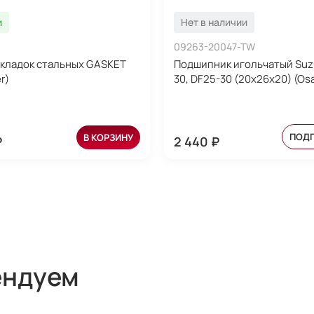
и
Нет в наличии
09263-20047-TW
кладок стальных GASKET
Подшипник игольчатый Suz
r)
30, DF25-30 (20x26x20) (Os
ПОД
В КОРЗИНУ
₽
2 440 ₽
ендуем