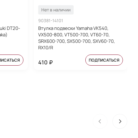
Нет в наличии
90381-14101
uki DT20-
Втулка подвески Yamaha VK540,
aka)
VX500-800, VT500-700, VT60-70,
SRX600-700, SX500-700, SXV60-70,
RX10/R
ПИСАТЬСЯ
ПОДПИСАТЬСЯ
410 ₽