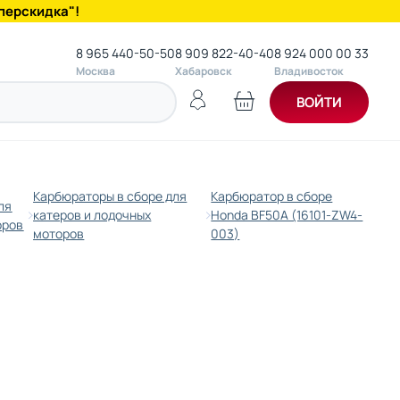
перскидка"!
8 965 440-50-50
8 909 822-40-40
8 924 000 00 33
Москва
Хабаровск
Владивосток
ВОЙТИ
Карбюраторы в сборе для
Карбюратор в сборе
ля
катеров и лодочных
Honda BF50A (16101-ZW4-
оров
моторов
003)