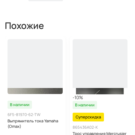
Похожие
-10%
В наличии
В наличии
6F5-81970-62-TW
Суперскидка
Выпрямитель тока Yamaha
(Omax)
865436A02-K
Трос управления Mercrusier