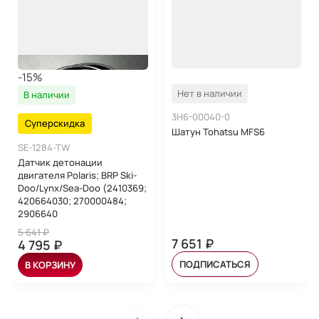
-15%
Нет в наличии
В наличии
3H6-00040-0
Суперскидка
Шатун Tohatsu MFS6
SE-1284-TW
Датчик детонации
двигателя Polaris; BRP Ski-
Doo/Lynx/Sea-Doo (2410369;
420664030; 270000484;
2906640
5 641 ₽
7 651 ₽
4 795 ₽
ПОДПИСАТЬСЯ
В КОРЗИНУ