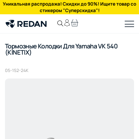
Уникальная распродажа! Скидки до 90%! Ищите товар со
стикером "Суперскидка"!
Тормозные Колодки Для Yamaha VK 540
(KINETIX)
05-152-24K