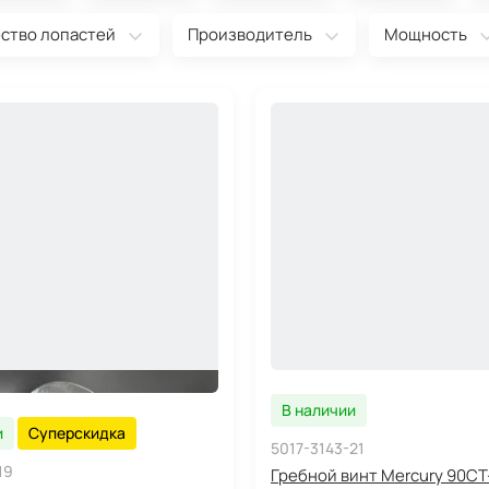
ство лопастей
Производитель
Мощность
В наличии
и
Суперскидка
5017-3143-21
19
Гребной винт Mercury 90CT