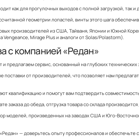
дит как для прогулочных выходов с полной загрузкой, так и 
ссчитанной геометрии лопастей, винты этого шага обеспечив
овых производителей из США, Тайваня, Японии и Южной Кореи
Vengeance, Mirage Plus и аналоги от Solas/Polastorm).
а с компанией «Редан»
 и предлагаем сервис, основанный на глубоких технических 
е поставки от производителей, что позволяет нам предлага
ют квалификацию и помогут вам подтвердить совместимость 
е заказа до обеда, отгрузка товара со склада производится 
бор моделей, произведенных на заводах США и Юго-Восточно
 в «Редан» — доверьтесь опыту профессионалов и обеспечьте 