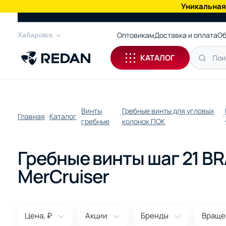
Уникальная
КАТАЛОГ
Оптовикам
Доставка и оплата
Об
Хабаровск
КАТАЛОГ
Винты
Гребные винты для угловых
Главная
Каталог
гребные
колонок ПОК
Гребные винты шаг 21 BR
MerCruiser
Цена, ₽
Акции
Бренды
Враще