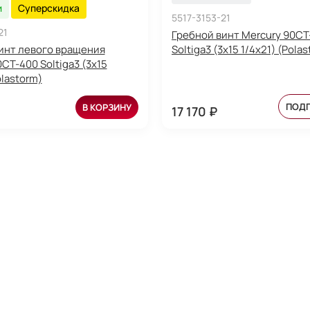
и
Суперскидка
5517-3153-21
21
Гребной винт Mercury 90CT
инт левого вращения
Soltiga3 (3x15 1/4x21) (Pola
CT-400 Soltiga3 (3x15
olastorm)
ПОД
В КОРЗИНУ
17 170 ₽