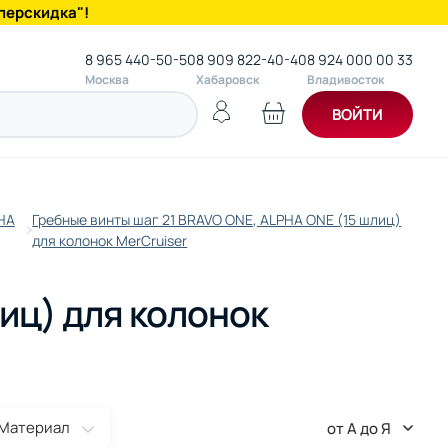
перскидка"!
8 965 440-50-50
8 909 822-40-40
8 924 000 00 33
Москва
Хабаровск
Владивосток
ВОЙТИ
HA
Гребные винты шаг 21 BRAVO ONE, ALPHA ONE (15 шлиц)
для колонок MerCruiser
иц) для колонок
Материал
от А до Я