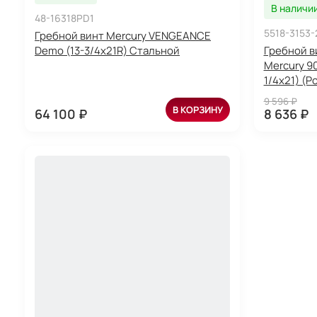
В наличи
48-16318PD1
5518-3153-
Гребной винт Mercury VENGEANCE
Demo (13-3/4х21R) Стальной
Гребной в
Mercury 90
1/4x21) (P
9 596 ₽
В КОРЗИНУ
64 100 ₽
8 636 ₽