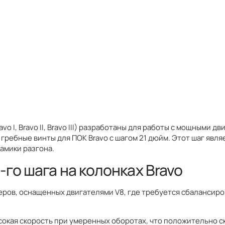
vo I, Bravo II, Bravo III) разработаны для работы с мощным
 гребные винты для ПОК Bravo с шагом 21 дюйм. Этот шаг яв
амики разгона.
го шага на колонках Bravo
атеров, оснащенных двигателями V8, где требуется сбалансир
окая скорость при умеренных оборотах, что положительно с