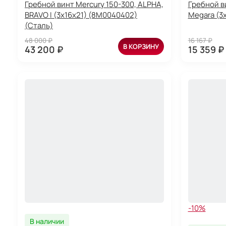
Гребной винт Mercury 150-300, ALPHA,
Гребной в
BRAVO I (3x16x21) (8M0040402)
Megara (3x
(Сталь)
48 000 ₽
16 167 ₽
В КОРЗИНУ
43 200 ₽
15 359 ₽
-10%
В наличии