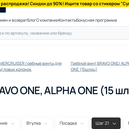
 распродажа! Скидки до 90%! Ищите товар со стикером "Су
мен и возврат
Блог
О компании
Контакты
Бонусная программа
MERCRUISER гребные винты для
Гребной винт BRAVO ONE/ ALP
угловых колонок
ONE (15шлиц)
AVO ONE, ALPHA ONE (15 шл
ние
Втулка
Посадка
Шаг 21