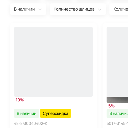
В наличии
Количество шлицев
Количе
-10%
-5%
В наличии
Суперскидка
В наличи
48-8M0040402-K
5017-3145-