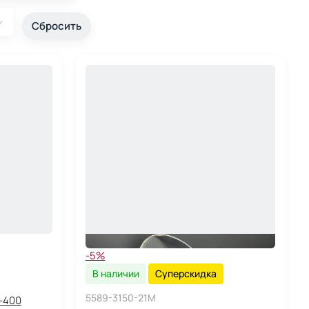
-5%
В наличии
Суперскидка
5589-3150-21M
-400