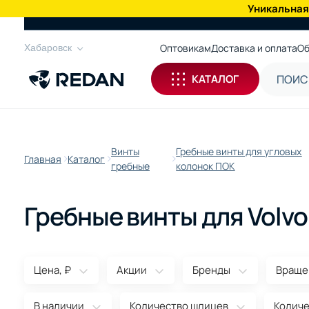
Уникальная
КАТАЛОГ
Оптовикам
Доставка и оплата
Об
Хабаровск
КАТАЛОГ
Винты
Гребные винты для угловых
Главная
Каталог
гребные
колонок ПОК
Гребные винты для Volvo
Цена, ₽
Акции
Бренды
Враще
В наличии
Количество шлицев
Количе