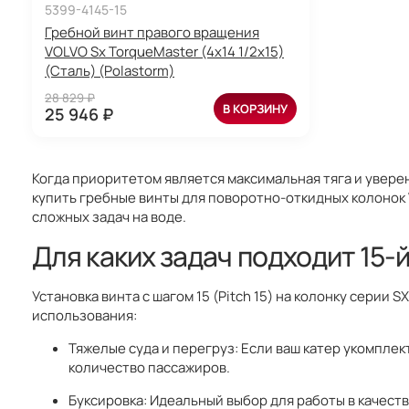
5399-4145-15
Гребной винт правого вращения
VOLVO Sx TorqueMaster (4x14 1/2x15)
(Сталь) (Polastorm)
28 829 ₽
В КОРЗИНУ
25 946 ₽
Когда приоритетом является максимальная тяга и увере
купить гребные винты для поворотно-откидных колонок 
сложных задач на воде.
Для каких задач подходит 15-й
Установка винта с шагом 15 (Pitch 15) на колонку серии
использования:
Тяжелые суда и перегруз: Если ваш катер укомпл
количество пассажиров.
Буксировка: Идеальный выбор для работы в качеств