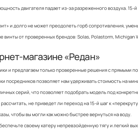
мощность двигателя падает из-за разреженного воздуха. 15-й
рит» и долго не может преодолеть горб сопротивления, умен
 винты от проверенных брендов: Solas, Polastorm, Michigan
ернет-магазине «Редан»
ики и предлагаем только проверенные решения с прямыми по
ки посредников позволяет нам удерживать стоимость на мин
личных серий, что позволяет подобрать модель под конкретны
ассчитать, не приведет ли переход на 15-й шаг к «перекруту
азы, чтобы вы могли как можно быстрее вернуться на воду.
 обеспечьте своему катеру непревзойденную тягу и легкий вых