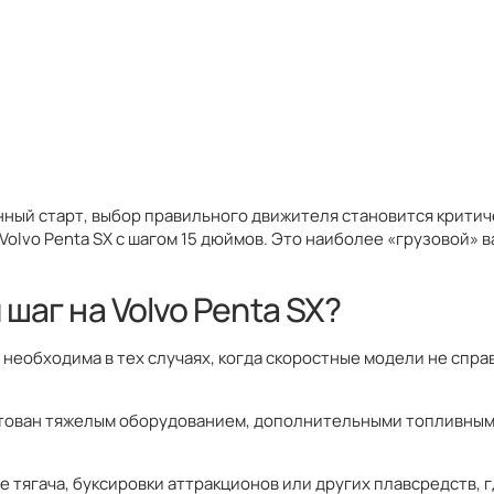
нный старт, выбор правильного движителя становится критич
Volvo Penta SX с шагом 15 дюймов. Это наиболее «грузовой» 
 шаг на Volvo Penta SX?
 SX необходима в тех случаях, когда скоростные модели не сп
ектован тяжелым оборудованием, дополнительными топливными
е тягача, буксировки аттракционов или других плавсредств, 