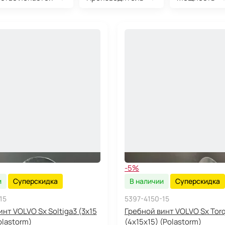
-5%
и
Суперскидка
В наличии
Суперскидка
15
5397-4150-15
нт VOLVO Sx Soltiga3 (3x15
Гребной винт VOLVO Sx Tor
olastorm)
(4x15x15) (Polastorm)