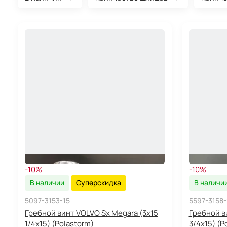
-10%
-10%
В наличии
Суперскидка
В наличи
5097-3153-15
5597-3158-
Гребной винт VOLVO Sx Megara (3x15
Гребной ви
1/4x15) (Polastorm)
3/4x15) (P