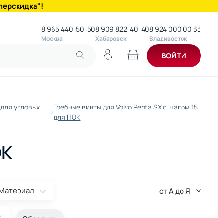
перскидка"!
8 965 440-50-50
8 909 822-40-40
8 924 000 00 33
Москва
Хабаровск
Владивосток
ВОЙТИ
 для угловых
Гребные винты для Volvo Penta SX с шагом 15
для ПОК
ОК
Материал
от А до Я