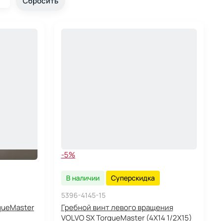
-5%
В наличии
Суперскидка
5396-4145-15
queMaster
Гребной винт левого вращения
VOLVO SX TorqueMaster (4X14 1/2X15)