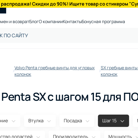
 распродажа! Скидки до 90%! Ищите товар со стикером "Су
мен и возврат
Блог
О компании
Контакты
Бонусная программа
Volvo Penta гребные винты для угловых
SX гребные винты
колонок
колонок
 Penta SX с шагом 15 для П
ние
Втулка
Посадка
Шаг 15
ство лопастей
Производитель
Мощность