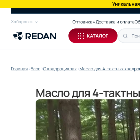
Уникальная
КАТАЛОГ
Оптовикам
Доставка и оплата
Об
Хабаровск
КАТАЛОГ
Главная
Блог
О квадроциклах
Масло для 4-тактных квадро
Масло для 4-тактны