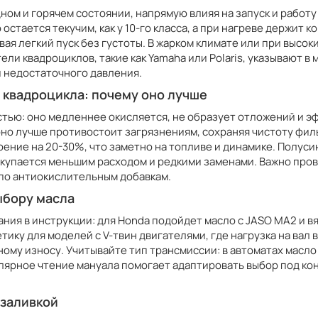
дном и горячем состоянии, напрямую влияя на запуск и работ
 остается текучим, как у 10-го класса, а при нагреве держит
вая легкий пуск без густоты. В жарком климате или при высо
ли квадроциклов, такие как Yamaha или Polaris, указывают в
и недостаточного давления.
 квадроцикла: почему оно лучше
тью: оно медленнее окисляется, не образует отложений и э
но лучше противостоит загрязнениям, сохраняя чистоту филь
трение на 20-30%, что заметно на топливе и динамике. Полус
 окупается меньшим расходом и редкими заменами. Важно пров
по антиокислительным добавкам.
ыбору масла
ания в инструкции: для Honda подойдет масло с JASO MA2 и 
тику для моделей с V-твин двигателями, где нагрузка на вал
ому износу. Учитывайте тип трансмиссии: в автоматах масло
улярное чтение мануала помогает адаптировать выбор под ко
 заливкой