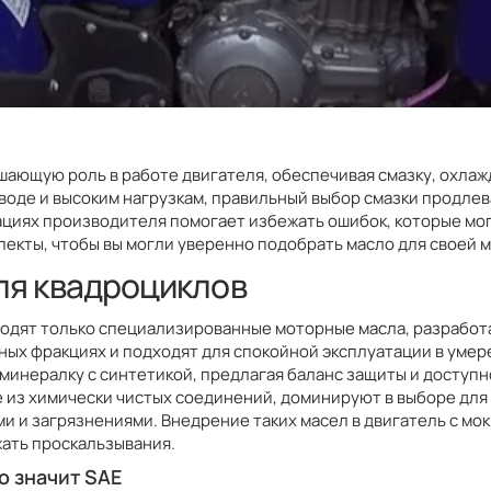
шающую роль в работе двигателя, обеспечивая смазку, охлажд
 воде и высоким нагрузкам, правильный выбор смазки продлев
дациях производителя помогает избежать ошибок, которые мо
пекты, чтобы вы могли уверенно подобрать масло для своей 
ля квадроциклов
ходят только специализированные моторные масла, разработ
ых фракциях и подходят для спокойной эксплуатации в умер
минералку с синтетикой, предлагая баланс защиты и доступ
 из химически чистых соединений, доминируют в выборе для
и и загрязнениями. Внедрение таких масел в двигатель с мо
ать проскальзывания.
о значит SAE