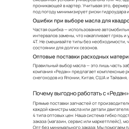
проникающей в картер. Учитывая это, ферме
под погоду минимизирует риски гидроудара и
Ошибки при выборе масла для квадро
Частая ошибка — использование автомобильно
интервалов замены, что накапливает грязь и 
4T. Не смешивайте типы без необходимости, 
состоянии для долгих сезонов.
Оптовые поставки расходных матери
Правильный выбор масла — это лишь часть за
компания «Редан» предлагает комплексные р
снегоходов из Японии, Китая, США и Тайваня
Почему выгодно работать с «Редан»
Прямые поставки запчастей от производител
каждой канистры масла или детали двигателя
4 типа оптовых цен: Наша система гибко подс
заказа (магазин, сервис или маркетплейс), м
Опт без минимального заказа: Мы помогаем 