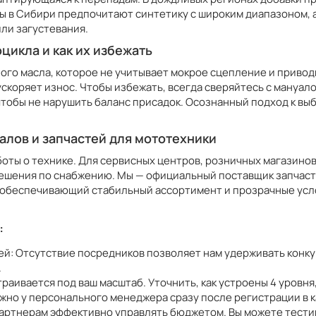
ры в Сибири предпочитают синтетику с широким диапазоном, 
ли загустевания.
цикла и как их избежать
го масла, которое не учитывает мокрое сцепление и привод
ускоряет износ. Чтобы избежать, всегда сверяйтесь с мануал
чтобы не нарушить баланс присадок. Осознанный подход к вы
алов и запчастей для мототехники
боты о технике. Для сервисных центров, розничных магазинов
ешения по снабжению. Мы — официальный поставщик запчасте
, обеспечивающий стабильный ассортимент и прозрачные усл
:
ей: Отсутствие посредников позволяет нам удерживать конк
.
траивается под ваш масштаб. Уточнить, как устроены 4 уровня
ожно у персонального менеджера сразу после регистрации в 
партнерам эффективно управлять бюджетом. Вы можете тести