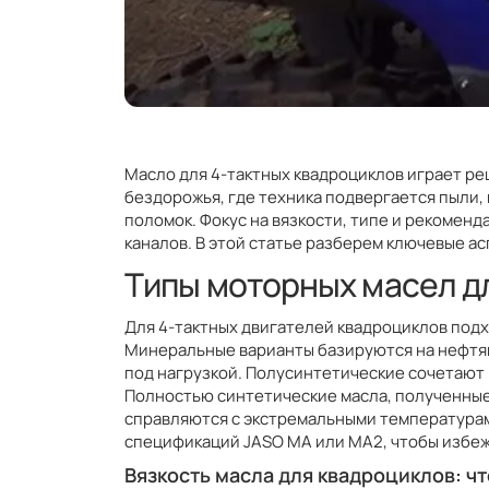
Масло для 4-тактных квадроциклов играет ре
бездорожья, где техника подвергается пыли,
поломок. Фокус на вязкости, типе и рекомен
каналов. В этой статье разберем ключевые ас
Типы моторных масел д
Для 4-тактных двигателей квадроциклов под
Минеральные варианты базируются на нефтян
под нагрузкой. Полусинтетические сочетают 
Полностью синтетические масла, полученные
справляются с экстремальными температурам
спецификаций JASO MA или MA2, чтобы избеж
Вязкость масла для квадроциклов: чт