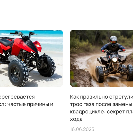
ерегревается
Как правильно отрегул
л: частые причины и
трос газа после замены
квадроцикле: секрет п
хода
16.06.2025