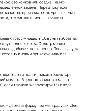
енок, без комков или осадка. Темно-
немедленной замены. Перед покупкой
еле качество проявляется по уровню шума:
сти, это сигнал к смене — лучше не
язевых трасс — чаще, чтобы смыть абразив.
и ждут полного стока. Фильтр меняют
ъема и добавляя постепенно. После запуска
 и готовым к новым приключениям без
те шестерен и подшипников в редукторе.
ий момент. В цепных вариантах масло
й, если техника эксплуатируется в воде.
ных — держать форму при +40 градусах. Для
отив коррозии защищают от влаги,