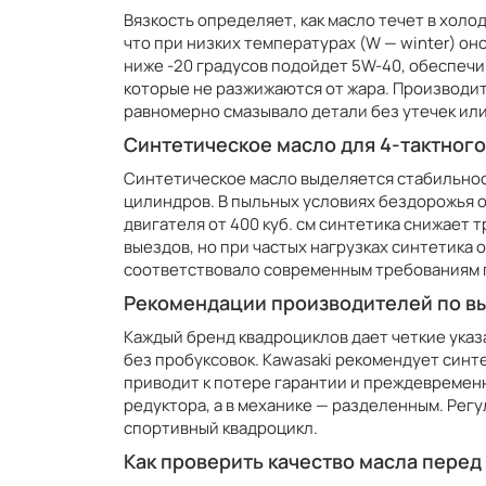
Вязкость определяет, как масло течет в холо
что при низких температурах (W — winter) оно
ниже -20 градусов подойдет 5W-40, обеспечи
которые не разжижаются от жара. Производите
равномерно смазывало детали без утечек ил
Синтетическое масло для 4-тактного
Синтетическое масло выделяется стабильнос
цилиндров. В пыльных условиях бездорожья о
двигателя от 400 куб. см синтетика снижает 
выездов, но при частых нагрузках синтетика
соответствовало современным требованиям 
Рекомендации производителей по в
Каждый бренд квадроциклов дает четкие указ
без пробуксовок. Kawasaki рекомендует синте
приводит к потере гарантии и преждевременн
редуктора, а в механике — разделенным. Рег
спортивный квадроцикл.
Как проверить качество масла перед