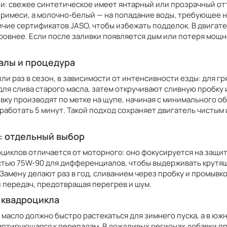
и: свежее синтетическое имеет янтарный или прозрачный отт
 примеси, а молочно-белый — на попадание воды, требующее 
ичие сертификатов JASO, чтобы избежать подделок. В двигат
ровнее. Если после заливки появляется дым или потеря мощно
валы и процедура
ли раз в сезон, в зависимости от интенсивности езды: для гр
для слива старого масла, затем откручивают сливную пробку 
вку производят по метке на щупе, начиная с минимального об
оработать 5 минут. Такой подход сохраняет двигатель чистым
: отдельный выбор
циклов отличается от моторного: оно фокусируется на защи
остью 75W-90 для дифференциалов, чтобы выдерживать крутящ
Замену делают раз в год, сливанием через пробку и промывко
 передач, предотвращая перегрев и шум.
 квадроцикла
 масло должно быстро растекаться для зимнего пуска, а в юж
аптирующаяся к перепадам. В дождливых регионах добавки пр