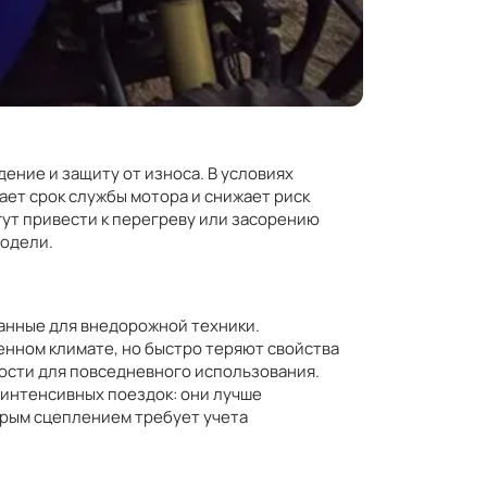
ение и защиту от износа. В условиях
ает срок службы мотора и снижает риск
гут привести к перегреву или засорению
модели.
анные для внедорожной техники.
енном климате, но быстро теряют свойства
ности для повседневного использования.
 интенсивных поездок: они лучше
крым сцеплением требует учета