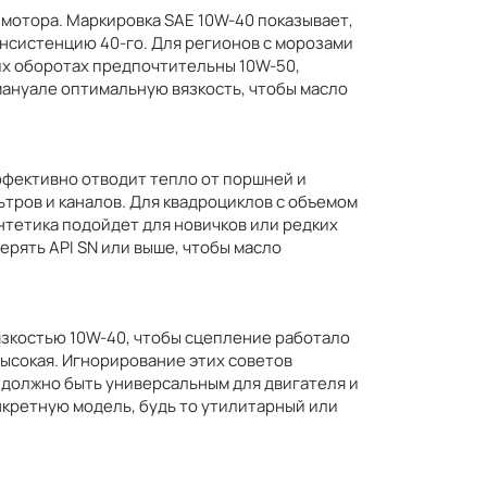
у мотора. Маркировка SAE 10W-40 показывает,
 консистенцию 40-го. Для регионов с морозами
ких оборотах предпочтительны 10W-50,
 мануале оптимальную вязкость, чтобы масло
ффективно отводит тепло от поршней и
тров и каналов. Для квадроциклов с объемом
интетика подойдет для новичков или редких
ерять API SN или выше, чтобы масло
вязкостью 10W-40, чтобы сцепление работало
 высокая. Игнорирование этих советов
 должно быть универсальным для двигателя и
нкретную модель, будь то утилитарный или