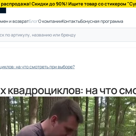
 распродажа! Скидки до 90%! Ищите товар со стикером "Су
мен и возврат
Блог
О компании
Контакты
Бонусная программа
циклов: на что смотреть при выборе?
х квадроциклов: на что см