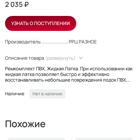
2 035 ₽
УЗНАТЬ О ПОСТУПЛЕНИИ
Производитель
РРЦ РАЗНОЕ
Описание товара
(развернуть)
Ремкомплект ПВХ, Жидкая Латка. При использовании как
жидкая латка позволяет быстро и эффективно
восстанавливать небольшие повреждения лодок ПВХ,
палаток, байдарок, вейдерсов, надувных матрасов,
батутов, тюбингов, надувных игрушек. Надежно
Наличие
Нет в наличии
приклеивается к верхнему слою ПВХ тканей. После
застывания, при значительных нагрузках и высоких
температурах сохраняет эластичность. При
использовании как клей обеспечивает надежное,
высокопрочное соединение поверхностей.
Похожие