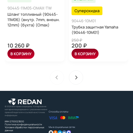
90445-11M05-OMAX-TW
Суперскидка
Шланг топливный (90445-
11M06) (внутр. 7mm, внешн.
90446-10M01
12mm) (бухта) (Omax)
Трубка защитная Yamaha
(90446-10M01)
250 ₽
10 260 ₽
200 ₽
В КОРЗИНУ
В КОРЗИНУ
© 2026 Все права защищены. Копирование
материалов разрешено с указанием имени
Способы оплаты:
правообладателя и ссылкой на источник
информации
ИНН 2700023600
Политика конфиденциальности
Мы в социальных сетях
Условия обработки персональных
данных