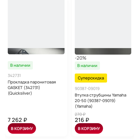
-20%
В наличии
В наличии
342731
Суперскидка
Прокладка паронитовая
GASKET (342731)
90387-09019
(Quicksilver)
Втулка струбцины Yamaha
20-50 (90387-09019)
(Yamaha)
270 ₽
7 262 ₽
216 ₽
В КОРЗИНУ
В КОРЗИНУ