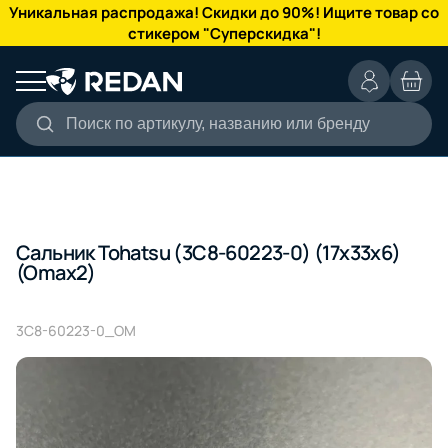
КАТАЛОГ
Уникальная распродажа! Скидки до 90%! Ищите товар со
стикером "Суперскидка"!
Поиск по артикулу, названию или бренду
Сальник Tohatsu (3C8-60223-0) (17x33x6)
(Omax2)
3C8-60223-0_OM