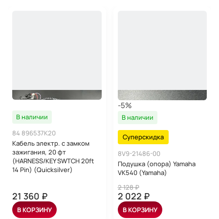
-5%
В наличии
В наличии
84 896537K20
Суперскидка
Кабель электр. с замком
зажигания, 20 фт
8V9-21486-00
(HARNESS/KEY SWTCH 20ft
Подушка (опора) Yamaha
14 Pin) (Quicksilver)
VK540 (Yamaha)
2 128 ₽
21 360 ₽
2 022 ₽
В КОРЗИНУ
В КОРЗИНУ