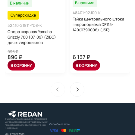
В наличии
В наличии
48401-92J00-K
Суперскидка
Гайка центрального штока
гидроподъема DF115-
52410-21811-YD8-K
140(0390006) (JSP)
Опора шаровая Yamaha
Grizzly 700 (07-09) (ZIBO)
для квадроциклов
996 ₽
896 ₽
6 137 ₽
В КОРЗИНУ
В КОРЗИНУ
© 2026 Все права защищены. Копирование
материалов разрешено с указанием имени
Способы оплаты:
правообладателя и ссылкой на источник
информации
ИНН 2700023600