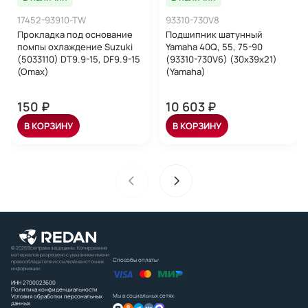
17452-93910-TW
93310-730V8
Прокладка под основание
Подшипник шатунный
помпы охлаждение Suzuki
Yamaha 40Q, 55, 75-90
(5033110) DT9.9-15, DF9.9-15
(93310-730V6) (30x39x21)
(Omax)
(Yamaha)
150 ₽
10 603 ₽
В КОРЗИНУ
В КОРЗИНУ
© 2026 Все права защищены. Копирование
материалов разрешено с указанием имени
Способы оплаты:
правообладателя и ссылкой на источник
информации
ИНН 2700023600
Политика конфиденциальности
Мы в социальных сетях
Условия обработки персональных
данных