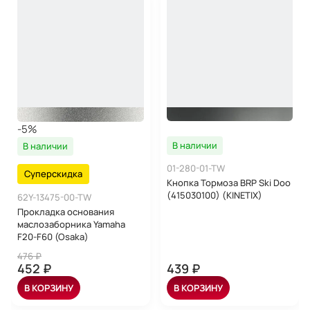
-5%
В наличии
В наличии
01-280-01-TW
Суперскидка
Кнопка Тормоза BRP Ski Doo
(415030100) (KINETIX)
62Y-13475-00-TW
Прокладка основания
маслозаборника Yamaha
F20-F60 (Osaka)
476 ₽
452 ₽
439 ₽
В КОРЗИНУ
В КОРЗИНУ