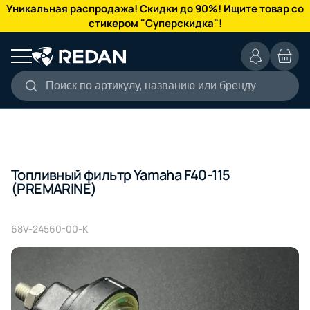
КАТАЛОГ
Уникальная распродажа! Скидки до 90%! Ищите товар со
стикером "Суперскидка"!
Поиск по артикулу, названию или бренду
Топливный фильтр Yamaha F40-115
(PREMARINE)
68V-24560-00-K