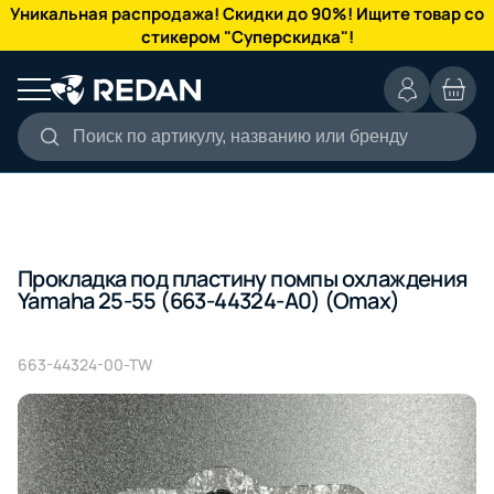
КАТАЛОГ
Уникальная распродажа! Скидки до 90%! Ищите товар со
стикером "Суперскидка"!
Поиск по артикулу, названию или бренду
Прокладка под пластину помпы охлаждения
Yamaha 25-55 (663-44324-A0) (Omax)
663-44324-00-TW