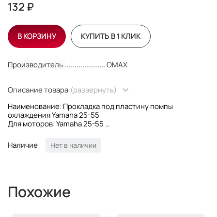
132 ₽
В КОРЗИНУ
КУПИТЬ В 1 КЛИК
Производитель
OMAX
Описание товара
(развернуть)
Наименование: Прокладка под пластину помпы
охлаждения Yamaha 25-55
Для моторов: Yamaha 25-55
OEM номер: 663-44324-A0; 663-44324-00; 66344324A0;
6634432400
Наличие
Нет в наличии
Производитель: Kacawa
Похожие