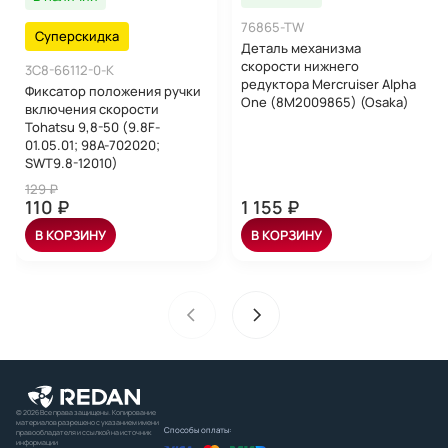
76865-TW
Суперскидка
Деталь механизма
скорости нижнего
3C8-66112-0-K
редуктора Mercruiser Alpha
Фиксатор положения ручки
One (8M2009865) (Osaka)
включения скорости
Tohatsu 9,8-50 (9.8F-
01.05.01; 98A-702020;
SWT9.8-12010)
129 ₽
110 ₽
1 155 ₽
В КОРЗИНУ
В КОРЗИНУ
© 2026 Все права защищены. Копирование
материалов разрешено с указанием имени
Способы оплаты:
правообладателя и ссылкой на источник
информации