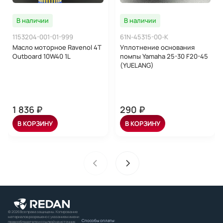
В наличии
В наличии
1153204-001-01-999
61N-45315-00-K
Масло моторное Ravenol 4Т
Уплотнение основания
Outboard 10W40 1L
помпы Yamaha 25-30 F20-45
(YUELANG)
1 836 ₽
290 ₽
В КОРЗИНУ
В КОРЗИНУ
© 2026 Все права защищены. Копирование
материалов разрешено с указанием имени
Способы оплаты:
правообладателя и ссылкой на источник