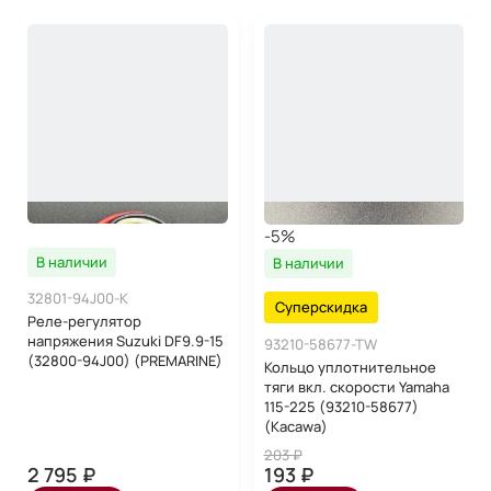
17472-96303 - Прокладка водяного насоса
52113-96361 - Прокладка проставки
52113-96321 - Прокладка проставки
52113-96330 - Прокладка проставки
17685-96300 - Прокладка крышки термостата
14212-91L00 - Прокладка выпускной трубы
OEM номера: 11400-96884; 1140096884
Производитель: Osaka
-5%
В наличии
В наличии
32801-94J00-K
Суперскидка
Реле-регулятор
напряжения Suzuki DF9.9-15
93210-58677-TW
(32800-94J00) (PREMARINE)
Кольцо уплотнительное
тяги вкл. скорости Yamaha
115-225 (93210-58677)
(Kacawa)
203 ₽
2 795 ₽
193 ₽