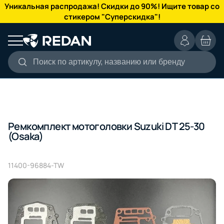
КАТАЛОГ
Уникальная распродажа! Скидки до 90%! Ищите товар со
стикером "Суперскидка"!
Поиск по артикулу, названию или бренду
Ремкомплект мотоголовки Suzuki DT 25-30
(Osaka)
11400-96884-TW