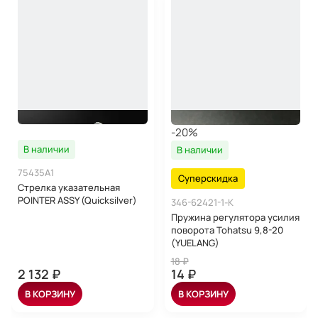
-20%
В наличии
В наличии
75435A1
Суперскидка
Стрелка указательная
POINTER ASSY (Quicksilver)
346-62421-1-K
Пружина регулятора усилия
поворота Tohatsu 9,8-20
(YUELANG)
18 ₽
2 132 ₽
14 ₽
В КОРЗИНУ
В КОРЗИНУ