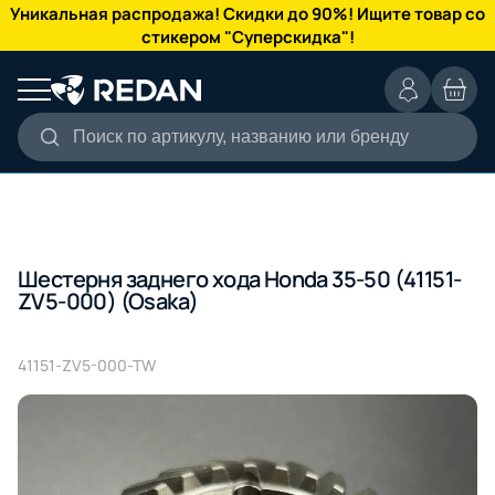
КАТАЛОГ
Уникальная распродажа! Скидки до 90%! Ищите товар со
стикером "Суперскидка"!
Поиск по артикулу, названию или бренду
Шестерня заднего хода Honda 35-50 (41151-
ZV5-000) (Osaka)
41151-ZV5-000-TW