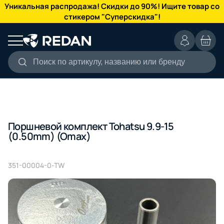
КАТАЛОГ
Уникальная распродажа! Скидки до 90%! Ищите товар со
стикером "Суперскидка"!
Поиск по артикулу, названию или бренду
Поршневой комплект Tohatsu 9.9-15
(0.50mm) (Omax)
351-00004-0-TW