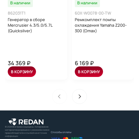
В наличии
В наличии
862031T1
60X-W0078-00-TW
Генератор в сборе
Ремкомплект помпы
Mercrusier 4.3/5.0/5.7L
охлаждения Yamaha Z200-
(Quicksilver)
300 (Omax)
34 369 ₽
6 169 ₽
В КОРЗИНУ
В КОРЗИНУ
© 2026 Все права защищены. Копирование
материалов разрешено с указанием имени
Способы оплаты:
правообладателя и ссылкой на источник
информации