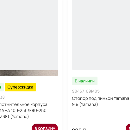
В наличии
и
Суперскидка
90467-09M05
38
Стопор под пиньон Yamaha 
лотнительное корпуса
9,9 (Yamaha)
MAHA 100-250/F80-250
M38) (Yamaha)
В КОРЗИНУ