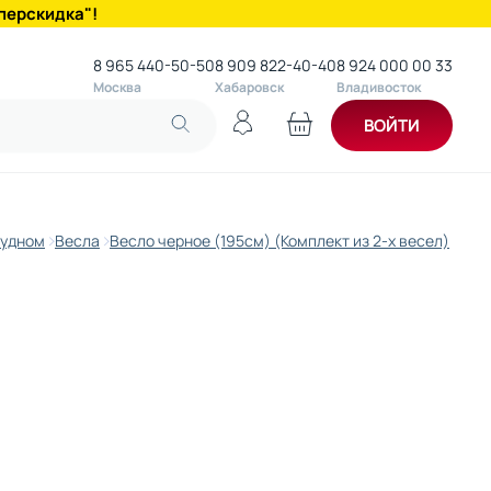
перскидка"!
8 965 440-50-50
8 909 822-40-40
8 924 000 00 33
Москва
Хабаровск
Владивосток
ВОЙТИ
судном
Весла
Весло черное (195см) (Комплект из 2-х весел)