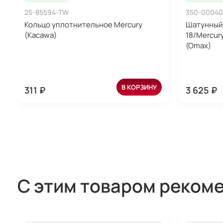
25-85594-TW
350-00040
Кольцо уплотнительное Mercury
Шатунный 
(Kacawa)
18/Mercury
(Omax)
В КОРЗИНУ
311 ₽
3 625 ₽
С этим товаром реком