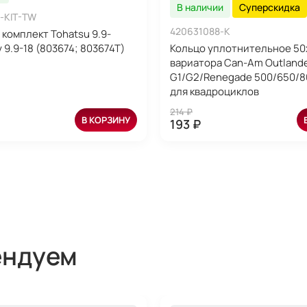
В наличии
Суперскидка
-KIT-TW
420631088-K
комплект Tohatsu 9.9-
 9.9-18 (803674; 803674T)
Кольцо уплотнительное 50
вариатора Can-Am Outland
G1/G2/Renegade 500/650/80
для квадроциклов
214 ₽
В КОРЗИНУ
193 ₽
ендуем