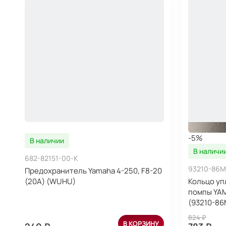
-5%
В наличии
В наличи
682-82151-00-K
93210-86M
Предохранитель Yamaha 4-250, F8-20
(20A) (WUHU)
Кольцо уп
помпы YA
(93210-86
824 ₽
В КОРЗИНУ