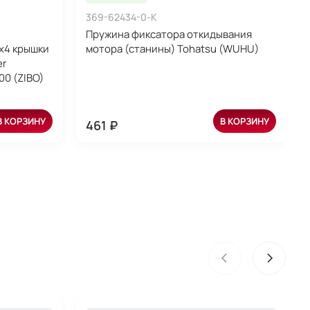
369-62434-0-K
Пружина фиксатора откидывания
х4 крышки
мотора (станины) Tohatsu (WUHU)
er
0 (ZIBO)
В КОРЗИНУ
В КОРЗИНУ
461 ₽