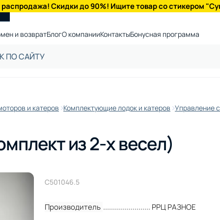
 распродажа! Скидки до 90%! Ищите товар со стикером "Су
мен и возврат
Блог
О компании
Контакты
Бонусная программа
моторов и катеров
Комплектующие лодок и катеров
Управление 
омплект из 2-х весел)
C501046.5
Производитель
РРЦ РАЗНОЕ