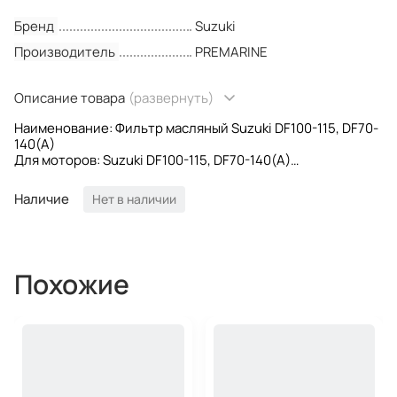
Бренд
Suzuki
Производитель
PREMARINE
Описание товара
(развернуть)
Наименование: Фильтр масляный Suzuki DF100-115, DF70-
140(A)
Для моторов: Suzuki DF100-115, DF70-140(A)
OEM номера: 16510-61A31; 1651061A31
Производитель: PREMARINE
Наличие
Нет в наличии
Похожие