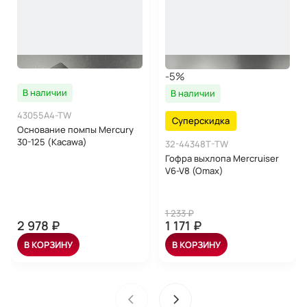
-5%
В наличии
В наличии
43055A4-TW
Суперскидка
Основание помпы Mercury
30-125 (Kacawa)
32-44348T-TW
Гофра выхлопа Mercruiser
V6-V8 (Omax)
1 233 ₽
2 978 ₽
1 171 ₽
В КОРЗИНУ
В КОРЗИНУ