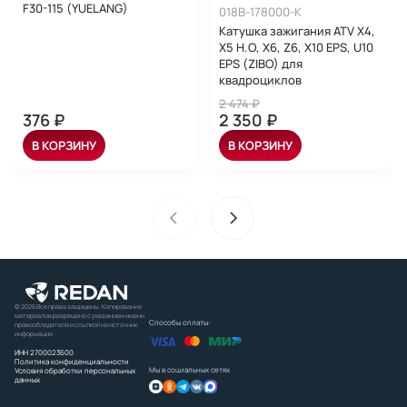
F30-115 (YUELANG)
018B-178000-K
Катушка зажигания ATV X4,
X5 H.O, X6, Z6, X10 EPS, U10
EPS (ZIBO) для
квадроциклов
2 474 ₽
376 ₽
2 350 ₽
В КОРЗИНУ
В КОРЗИНУ
© 2026 Все права защищены. Копирование
материалов разрешено с указанием имени
Способы оплаты:
правообладателя и ссылкой на источник
информации
ИНН 2700023600
Политика конфиденциальности
Мы в социальных сетях
Условия обработки персональных
данных