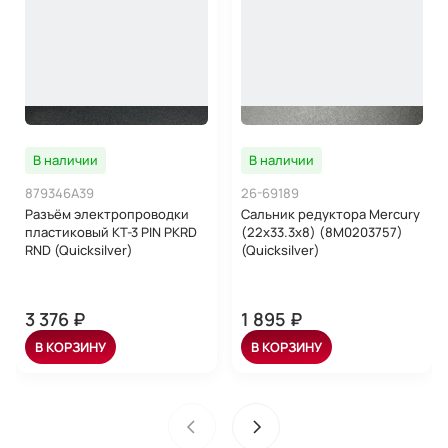
В наличии
В наличии
879346A39
26-69189
Разъём электропроводки
Сальник редуктора Mercury
пластиковый KT-3 PIN PKRD
(22х33.3х8) (8M0203757)
RND (Quicksilver)
(Quicksilver)
3 376 ₽
1 895 ₽
В КОРЗИНУ
В КОРЗИНУ