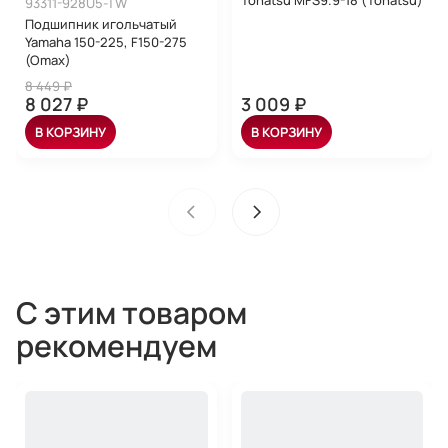
Tohatsu MFS9.9-18 (Tohatsu)
93311-928U5-TW
Подшипник игольчатый
Yamaha 150-225, F150-275
(Omax)
8 449 ₽
8 027 ₽
3 009 ₽
В КОРЗИНУ
В КОРЗИНУ
С этим товаром
рекомендуем