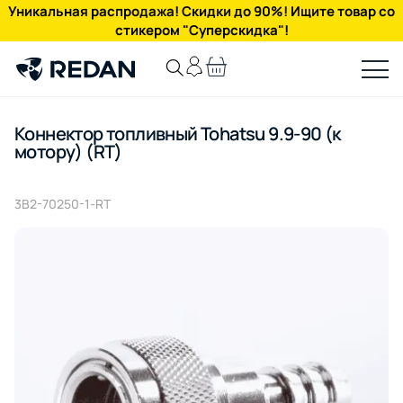
Уникальная распродажа! Скидки до 90%! Ищите товар со
стикером "Суперскидка"!
Коннектор топливный Tohatsu 9.9-90 (к
мотору) (RT)
3B2-70250-1-RT