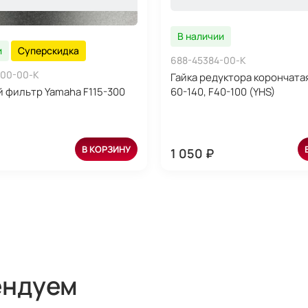
В наличии
и
Суперскидка
688-45384-00-K
-00-00-K
Гайка редуктора корончата
 фильтр Yamaha F115-300
60-140, F40-100 (YHS)
В КОРЗИНУ
1 050 ₽
ендуем