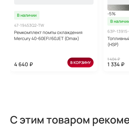
-5%
В наличии
В наличи
47-19453Q2-TW
63P-13915
Ремкомплект помпы охлаждения
Mercury 40-60EFI/60JET (Omax)
Топливный
(HSP)
1 404 ₽
В КОРЗИНУ
4 640 ₽
1 334 ₽
С этим товаром реком