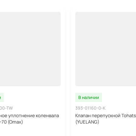
и
В наличии
-00-TW
393-01160-0-K
ное уплотнение коленвала
Клапан перепускной Tohats
-70 (Omax)
(YUELANG)