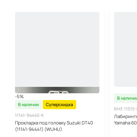
-5%
В наличи
В наличии
Суперскидка
6H3-11515
11141-94440-K
Лабиринт
Прокладка под головку Suzuki DT40
Yamaha 60
(11141-94441) (WUHU)