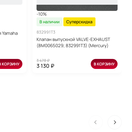
-10%
В наличии
Суперскидка
832991T3
я Yamaha
Клапан выпускной VALVE-EXHAUST
(8M0065029; 832991T3) (Mercury)
3 478 ₽
В КОРЗИНУ
В КОРЗИНУ
3 130 ₽