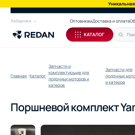
Уникальная
КАТАЛОГ
Оптовикам
Доставка и оплата
Об
Хабаровск
КАТАЛОГ
Запчасти и
Запчасти для
комплектующие для
Главная
Каталог
лодочных мот
лодочных моторов и
и катеров
катеров
Поршневой комплект Yam