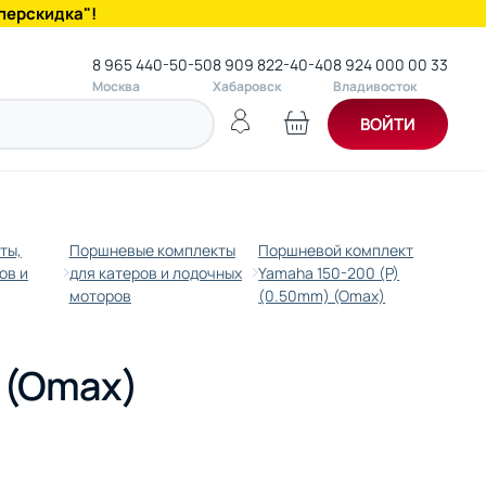
перскидка"!
8 965 440-50-50
8 909 822-40-40
8 924 000 00 33
Москва
Хабаровск
Владивосток
ВОЙТИ
ты,
Поршневые комплекты
Поршневой комплект
ов и
для катеров и лодочных
Yamaha 150-200 (P)
моторов
(0.50mm) (Omax)
 (Omax)