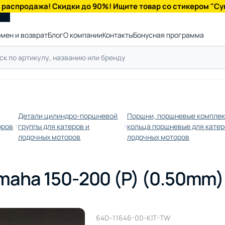
 распродажа! Скидки до 90%! Ищите товар со стикером "Су
мен и возврат
Блог
О компании
Контакты
Бонусная программа
Детали цилиндро-поршневой
Поршни, поршневые комплек
оров
группы для катеров и
кольца поршневые для катер
лодочных моторов
лодочных моторов
aha 150-200 (P) (0.50mm)
64D-11646-00-KIT-TW