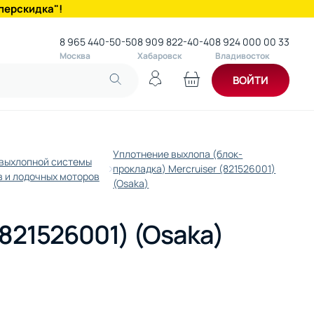
перскидка"!
8 965 440-50-50
8 909 822-40-40
8 924 000 00 33
Москва
Хабаровск
Владивосток
ВОЙТИ
Уплотнение выхлопа (блок-
выхлопной системы
прокладка) Mercruiser (821526001)
в и лодочных моторов
(Osaka)
821526001) (Osaka)