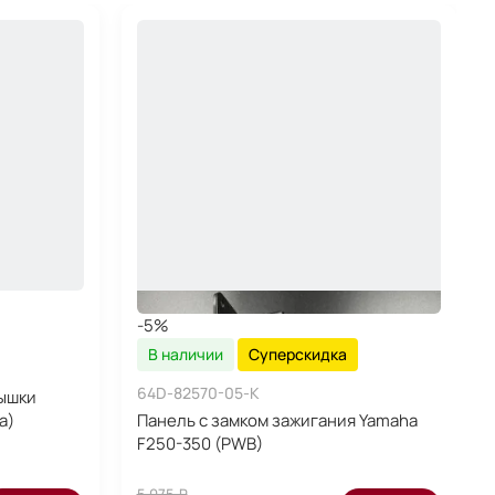
-5%
В наличии
Суперскидка
64D-82570-05-K
ышки
a)
Панель c замком зажигания Yamaha
F250-350 (PWB)
5 075 ₽