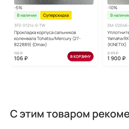
-5%
-10%
В наличии
Суперскидка
В наличи
3F0-01214-0-TW
SM-02046
Прокладка корпуса сальников
Уплотните
коленвала Tohatsu/Mercury (27-
Yamaha RX
822889) (Omax)
(KINETIX)
112 ₽
2 111 ₽
В КОРЗИНУ
106 ₽
1 900 ₽
С этим товаром реком