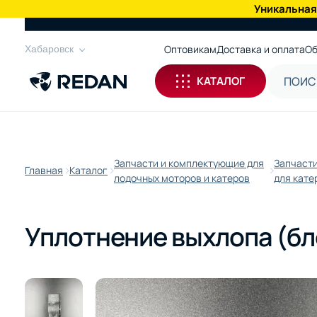
Уникальная
КАТАЛОГ
Оптовикам
Доставка и оплата
Об
Хабаровск
КАТАЛОГ
Запчасти и комплектующие для
Запчаст
Главная
Каталог
лодочных моторов и катеров
для кате
Уплотнение выхлопа (бло