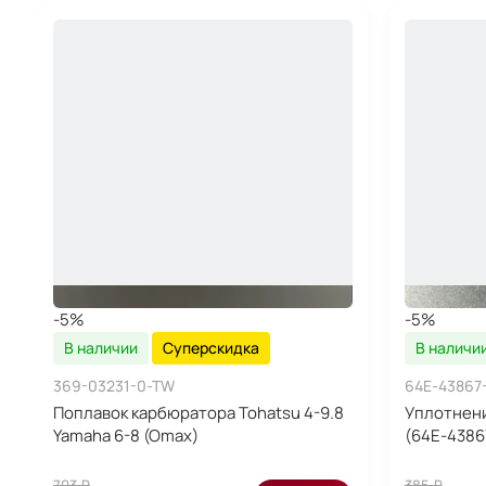
-5%
-5%
В наличии
Суперскидка
В наличи
369-03231-0-TW
64E-43867
Поплавок карбюратора Tohatsu 4-9.8
Уплотнен
Yamaha 6-8 (Omax)
(64E-4386
703 ₽
385 ₽