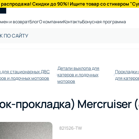
 распродажа! Скидки до 90%! Ищите товар со стикером "Су
мен и возврат
Блог
О компании
Контакты
Бонусная программа
Детали выхлопа для
и для стационарных ДВС
Прокладки 
катеров и лодочных
ров и лодочных моторов
для катеро
моторов
к-прокладка) Mercruiser (
821526-TW