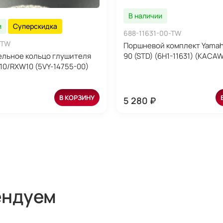
В наличии
и
Суперскидка
688-11631-00-TW
-TW
Поршневой комплект Yamaha
льное кольцо глушителя
90 (STD) (6H1-11631) (KACA
10/RXW10 (5VY-14755-00)
В КОРЗИНУ
5 280 ₽
ендуем