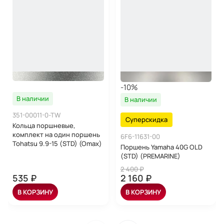
-10%
В наличии
В наличии
351-00011-0-TW
Суперскидка
Кольца поршневые,
комплект на один поршень
6F6-11631-00
Tohatsu 9.9-15 (STD) (Omax)
Поршень Yamaha 40G OLD
(STD) (PREMARINE)
2 400 ₽
535 ₽
2 160 ₽
В КОРЗИНУ
В КОРЗИНУ