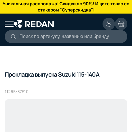
КАТАЛОГ
Уникальная распродажа! Скидки до 90%! Ищите товар со
стикером "Суперскидка"!
Поиск по артикулу, названию или бренду
Прокладка выпуска Suzuki 115-140A
11265-87E10