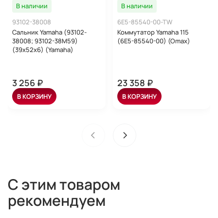
В наличии
В наличии
93102-38008
6E5-85540-00-TW
Сальник Yamaha (93102-
Коммутатор Yamaha 115
38008; 93102-38M59)
(6E5-85540-00) (Omax)
(39x52x6) (Yamaha)
3 256 ₽
23 358 ₽
В КОРЗИНУ
В КОРЗИНУ
С этим товаром
рекомендуем