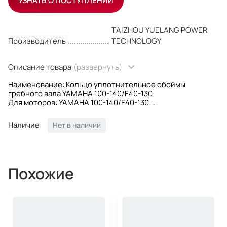
УЗНАТЬ О ПОСТУПЛЕНИИ
TAIZHOU YUELANG POWER
Производитель
TECHNOLOGY
Описание товара
(развернуть)
Наименование: Кольцо уплотнительное обоймы
гребного вала YAMAHA 100-140/F40-130
Для моторов: YAMAHA 100-140/F40-130
OEM номер: 93210-86M39; 9321086M39
Производитель: Yuelang
Наличие
Нет в наличии
Похожие