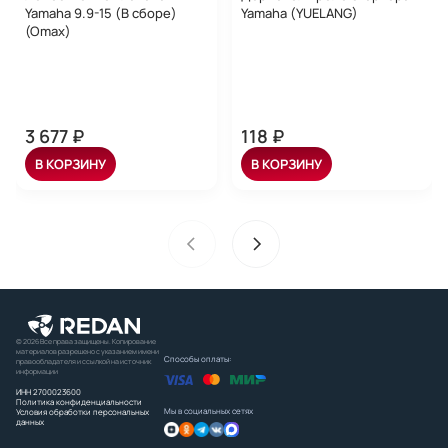
Yamaha 9.9-15 (В сборе)
Yamaha (YUELANG)
(Omax)
3 677 ₽
118 ₽
В КОРЗИНУ
В КОРЗИНУ
© 2026 Все права защищены. Копирование
материалов разрешено с указанием имени
Способы оплаты:
правообладателя и ссылкой на источник
информации
ИНН 2700023600
Политика конфиденциальности
Мы в социальных сетях
Условия обработки персональных
данных