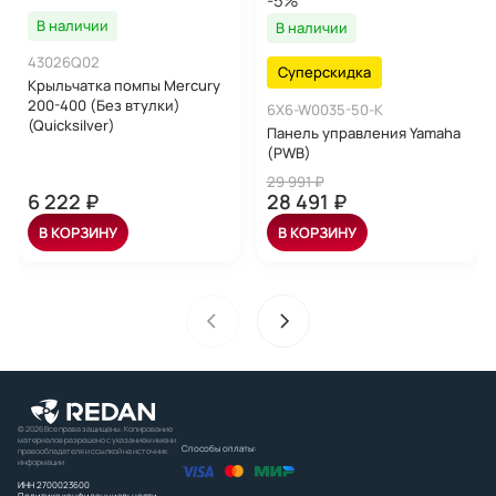
-5%
В наличии
В наличии
43026Q02
Суперскидка
Крыльчатка помпы Mercury
200-400 (Без втулки)
6X6-W0035-50-K
(Quicksilver)
Панель управления Yamaha
(PWB)
29 991 ₽
6 222 ₽
28 491 ₽
В КОРЗИНУ
В КОРЗИНУ
© 2026 Все права защищены. Копирование
материалов разрешено с указанием имени
Способы оплаты:
правообладателя и ссылкой на источник
информации
ИНН 2700023600
Политика конфиденциальности