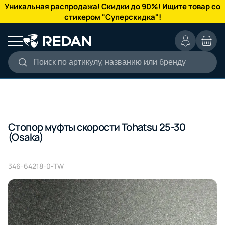
КАТАЛОГ
Уникальная распродажа! Скидки до 90%! Ищите товар со
стикером "Суперскидка"!
Поиск по артикулу, названию или бренду
Стопор муфты скорости Tohatsu 25-30
(Osaka)
346-64218-0-TW