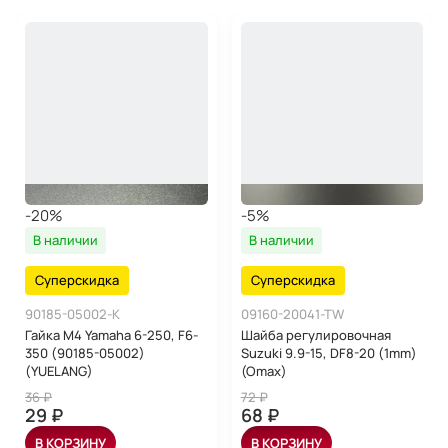
-20%
-5%
В наличии
В наличии
Суперскидка
Суперскидка
90185-05002-K
09160-20041-TW
Гайка М4 Yamaha 6-250, F6-
Шайба регулировочная
350 (90185-05002)
Suzuki 9.9-15, DF8-20 (1mm)
(YUELANG)
(Omax)
36 ₽
72 ₽
29 ₽
68 ₽
В КОРЗИНУ
В КОРЗИНУ