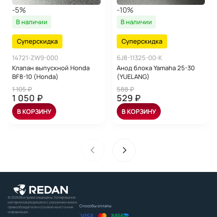
-5%
-10%
В наличии
В наличии
Суперскидка
Суперскидка
14721-ZW9-000
6J8-11325-00-K
Клапан выпускной Honda
Анод блока Yamaha 25-30
BF8-10 (Honda)
(YUELANG)
1 105 ₽
588 ₽
1 050 ₽
529 ₽
В КОРЗИНУ
В КОРЗИНУ
© 2026 Все права защищены. Копирование
материалов разрешено с указанием имени
Способы оплаты:
правообладателя и ссылкой на источник
информации