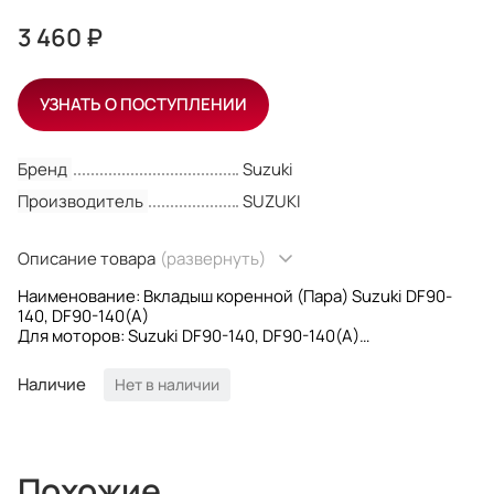
3 460 ₽
УЗНАТЬ О ПОСТУПЛЕНИИ
Бренд
Suzuki
Производитель
SUZUKI
Описание товара
(развернуть)
Наименование: Вкладыш коренной (Пара) Suzuki DF90-
140, DF90-140(A)
Для моторов: Suzuki DF90-140, DF90-140(A)
OEM номер: 12340-85FB3-0B0; 1234085FB30B0
Цвет: Черный
Наличие
Нет в наличии
Производитель: Suzuki
Похожие