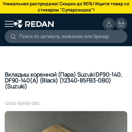
КАТАЛОГ
Уникальная распродажа! Скидки до 90%! Ищите товар со
стикером "Суперскидка"!
Поиск по артикулу, названию или бренду
Вкладыш коренной (Пара) Suzuki DF90-140,
DF90-140(A) (Black) (12340-85FB3-0B0)
(Suzuki)
12340-85FB3-0B0