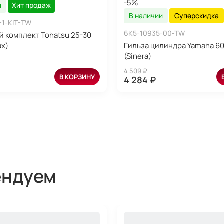
-5%
и
Хит продаж
В наличии
Суперскидка
-1-KIT-TW
6K5-10935-00-TW
 комплект Tohatsu 25-30
ax)
Гильза цилиндра Yamaha 60
(Sinera)
4 509 ₽
В КОРЗИНУ
4 284 ₽
ендуем