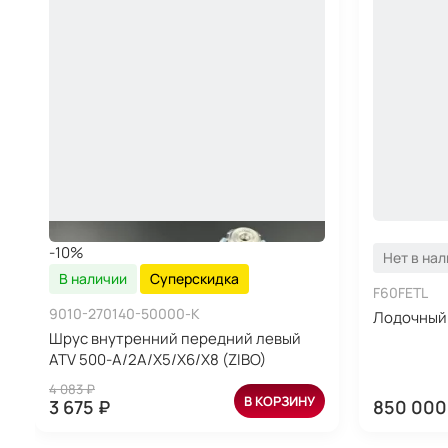
-10%
Нет в на
В наличии
Суперскидка
F60FETL
9010-270140-50000-K
Лодочный 
Шрус внутренний передний левый
ATV 500-A/2A/X5/X6/X8 (ZIBO)
4 083 ₽
В КОРЗИНУ
3 675 ₽
850 000