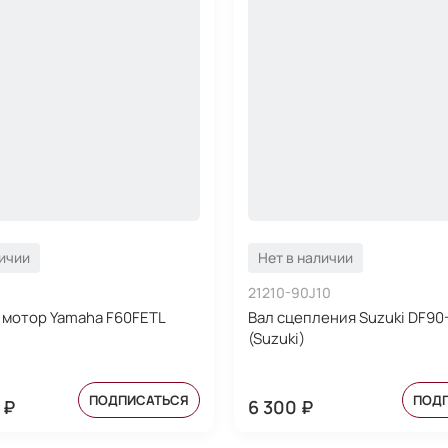
личии
Нет в наличии
21210-90J10
мотор Yamaha F60FETL
Вал сцепления Suzuki DF90
(Suzuki)
ПОДПИСАТЬСЯ
ПОД
 ₽
6 300 ₽