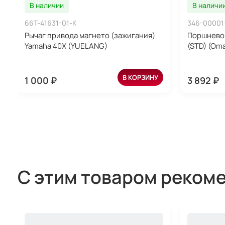
В наличии
В наличи
66T-41631-01-K
346-00001
Рычаг привода магнето (зажигания)
Поршневой
Yamaha 40X (YUELANG)
(STD) (Om
В КОРЗИНУ
1 000 ₽
3 892 ₽
С этим товаром реком