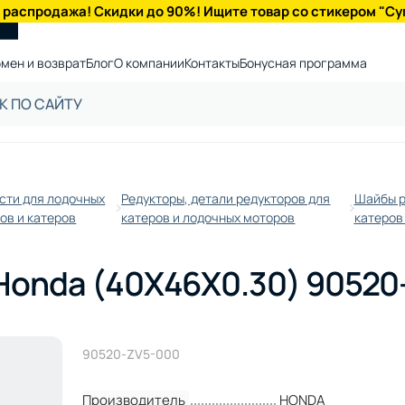
 распродажа! Скидки до 90%! Ищите товар со стикером "Су
мен и возврат
Блог
О компании
Контакты
Бонусная программа
сти для лодочных
Редукторы, детали редукторов для
Шайбы р
ов и катеров
катеров и лодочных моторов
катеров
Honda (40X46X0.30) 90520
90520-ZV5-000
Производитель
HONDA