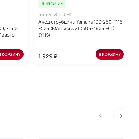
В наличии
6G5-45251-01-K
Анод струбцины Yamaha 100-250, F115,
0, F150-
F225 (Магниевый) (6G5-45251-01)
(Левого
(YHS)
В КОРЗИНУ
В КОРЗИНУ
1 929 ₽