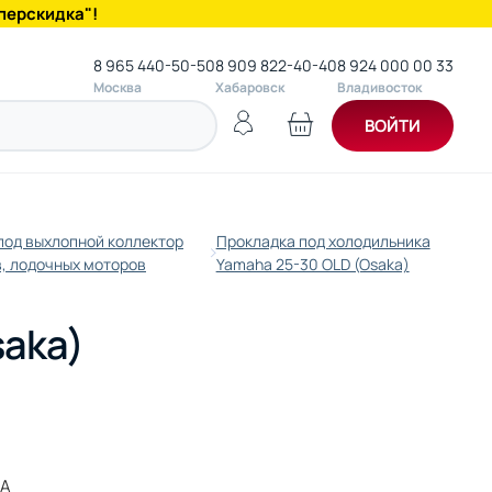
перскидка"!
8 965 440-50-50
8 909 822-40-40
8 924 000 00 33
Москва
Хабаровск
Владивосток
ВОЙТИ
под выхлопной коллектор
Прокладка под холодильника
в, лодочных моторов
Yamaha 25-30 OLD (Osaka)
saka)
KA