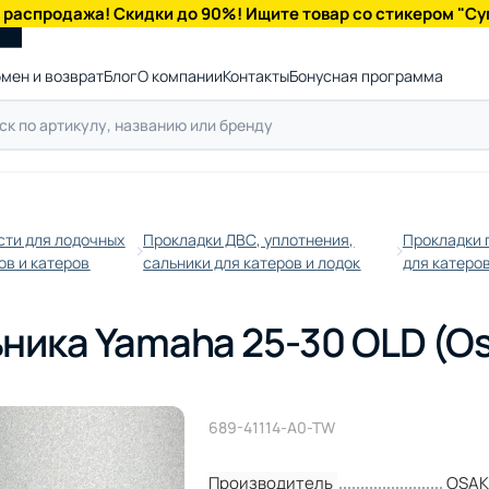
 распродажа! Скидки до 90%! Ищите товар со стикером "Су
мен и возврат
Блог
О компании
Контакты
Бонусная программа
сти для лодочных
Прокладки ДВС, уплотнения,
Прокладки 
ов и катеров
сальники для катеров и лодок
для катеро
ника Yamaha 25-30 OLD (O
689-41114-A0-TW
Производитель
OSA