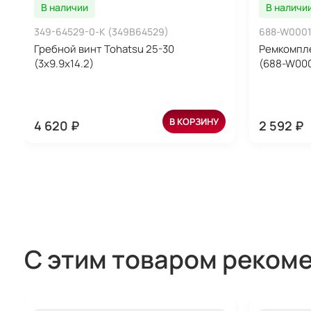
В наличии
В наличи
349-64529-0-K (349B64529)
688-W0001
Гребной винт Tohatsu 25-30
Ремкомпле
(3x9.9x14.2)
(688-W000
В КОРЗИНУ
4 620 ₽
2 592 ₽
С этим товаром реком