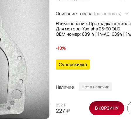
Описание товара
(развернуть)
Наименование: Прокладка под хол
Для мотора: Yamaha 25-30 OLD
OEM номер: 689-41114-A0; 6894111
Производитель: Osaka
-10%
Суперскидка
Наличие
Нет в наличии
252 ₽
В КОРЗИНУ
227 ₽