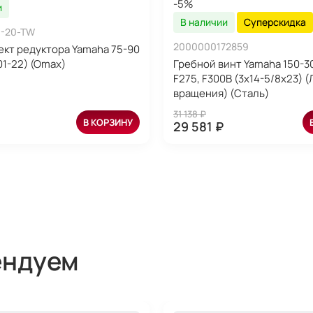
-5%
и
В наличии
Суперскидка
-20-TW
2000000172859
кт редуктора Yamaha 75-90
1-22) (Omax)
Гребной винт Yamaha 150-30
F275, F300B (3x14-5/8x23) 
вращения) (Сталь)
31 138 ₽
В КОРЗИНУ
29 581 ₽
ендуем