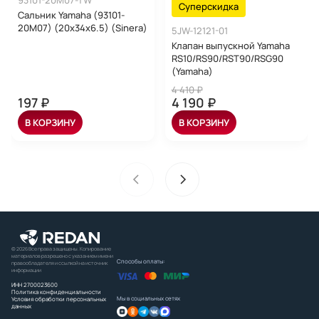
93101-20M07-TW
Суперскидка
Сальник Yamaha (93101-
20M07) (20x34x6.5) (Sinera)
5JW-12121-01
Клапан выпускной Yamaha
RS10/RS90/RST90/RSG90
(Yamaha)
4 410 ₽
197 ₽
4 190 ₽
В КОРЗИНУ
В КОРЗИНУ
© 2026 Все права защищены. Копирование
материалов разрешено с указанием имени
Способы оплаты:
правообладателя и ссылкой на источник
информации
ИНН 2700023600
Политика конфиденциальности
Мы в социальных сетях
Условия обработки персональных
данных