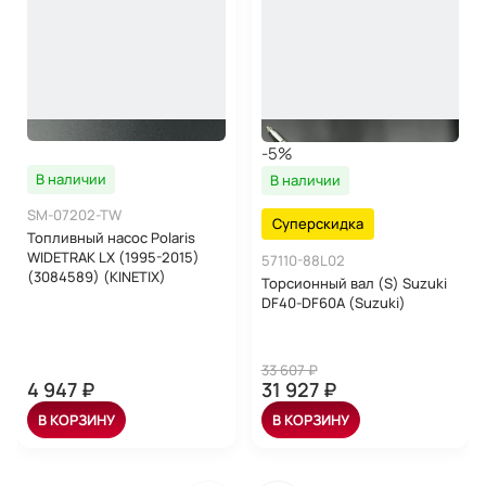
-5%
В наличии
В наличии
SM-07202-TW
Суперскидка
Топливный насос Polaris
WIDETRAK LX (1995-2015)
57110-88L02
(3084589) (KINETIX)
Торсионный вал (S) Suzuki
DF40-DF60A (Suzuki)
33 607 ₽
4 947 ₽
31 927 ₽
В КОРЗИНУ
В КОРЗИНУ