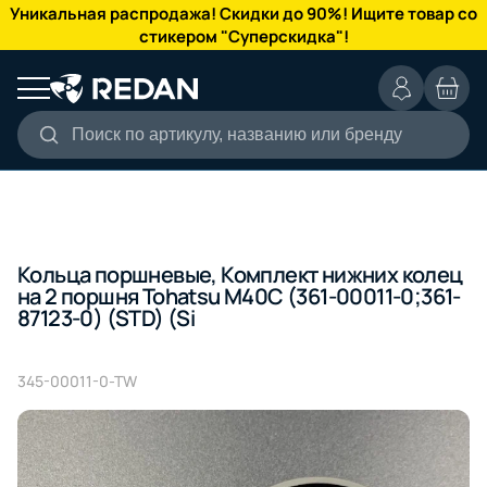
КАТАЛОГ
Уникальная распродажа! Скидки до 90%! Ищите товар со
стикером "Суперскидка"!
Поиск по артикулу, названию или бренду
Кольца поршневые, Комплект нижних колец
на 2 поршня Tohatsu M40C (361-00011-0;361-
87123-0) (STD) (Si
345-00011-0-TW