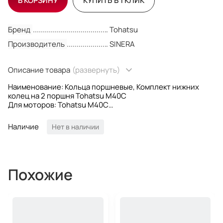
В КОРЗИНУ
КУПИТЬ В 1 КЛИК
Бренд
Tohatsu
Производитель
SINERA
Описание товара
(развернуть)
Наименование: Кольца поршневые, Комплект нижних
колец на 2 поршня Tohatsu M40C
Для моторов: Tohatsu M40C
Ремонтность: STD
OEM номера: 345-00011-0; 345000110
Наличие
Нет в наличии
Производитель: Sinera
Похожие