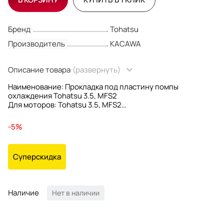
Бренд
Tohatsu
Производитель
KACAWA
Описание товара
(развернуть)
Наименование: Прокладка под пластину помпы
охлаждения Tohatsu 3.5, MFS2
Для моторов: Tohatsu 3.5, MFS2
OEM номер: 3F0-65029-0; 27-161603; 161603; 3F0650290
Производитель: Kacawa
-5%
Суперскидка
Наличие
Нет в наличии