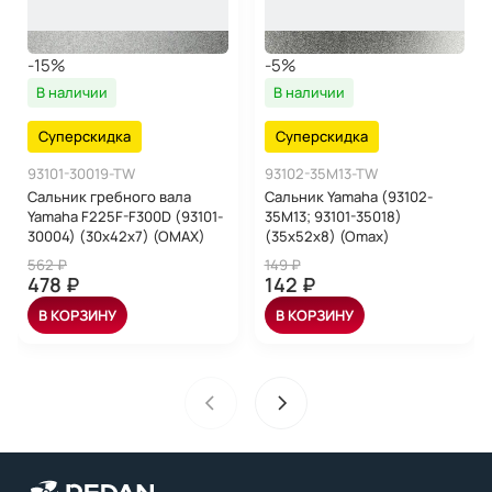
-15%
-5%
В наличии
В наличии
Суперскидка
Суперскидка
93101-30019-TW
93102-35M13-TW
Сальник гребного вала
Сальник Yamaha (93102-
Yamaha F225F-F300D (93101-
35M13; 93101-35018)
30004) (30x42x7) (OMAX)
(35x52x8) (Omax)
562 ₽
149 ₽
478 ₽
142 ₽
В КОРЗИНУ
В КОРЗИНУ