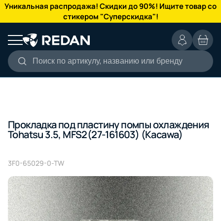
КАТАЛОГ
Уникальная распродажа! Скидки до 90%! Ищите товар со
стикером "Суперскидка"!
Поиск по артикулу, названию или бренду
Прокладка под пластину помпы охлаждения
Tohatsu 3.5, MFS2(27-161603) (Kacawa)
3F0-65029-0-TW