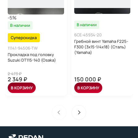
-5%
В наличии
В наличии
6CE-45934-20
Суперскидка
Гребной винт Yamaha F225-
F300 (3x15-1/4x18) (Сталь)
11141-94506-TW
(Yamaha)
Прокладка под головку
Suzuki DT115-140 (Osaka)
2 473 ₽
2 349 ₽
150 000 ₽
В КОРЗИНУ
В КОРЗИНУ