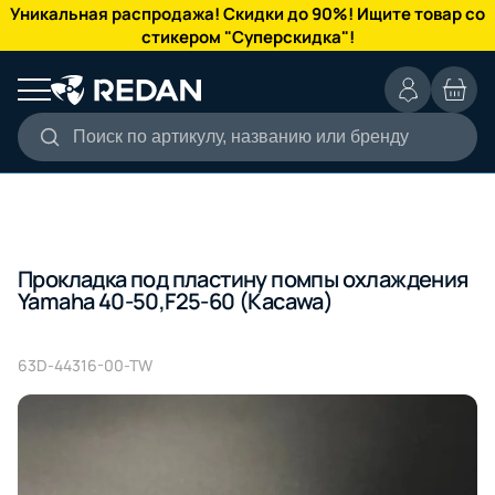
КАТАЛОГ
Уникальная распродажа! Скидки до 90%! Ищите товар со
стикером "Суперскидка"!
Поиск по артикулу, названию или бренду
Прокладка под пластину помпы охлаждения
Yamaha 40-50,F25-60 (Kacawa)
63D-44316-00-TW