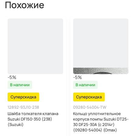
Похожие
-5%
-5%
В наличии
В наличии
Суперскидка
Суперскидка
12892-93J10-238
09280-54004-TW
Шайба толкателя клапана
Кольцо уплотнительное
Suzuki DF150-350 (238)
корпуса помпы Suzuki DT25-
(Suzuki)
30 DF25-30A (c 2014г)
(09280-54004) (Omax)