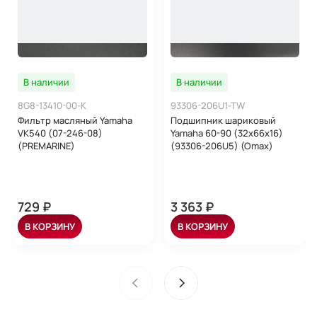
В наличии
В наличии
8G8-13410-00-K
93306-206U1-TW
Фильтр масляный Yamaha
Подшипник шариковый
VK540 (07-246-08)
Yamaha 60-90 (32x66x16)
(PREMARINE)
(93306-206U5) (Omax)
729 ₽
3 363 ₽
В КОРЗИНУ
В КОРЗИНУ