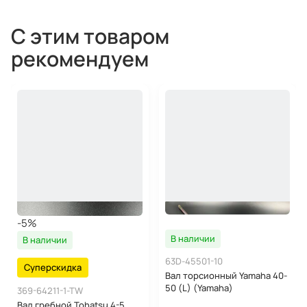
С этим товаром
рекомендуем
-5%
В наличии
В наличии
63D-45501-10
Суперскидка
Вал торсионный Yamaha 40-
50 (L) (Yamaha)
369-64211-1-TW
Вал гребной Tohatsu 4-5,