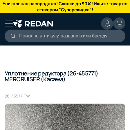
КАТАЛОГ
Уникальная распродажа! Скидки до 90%! Ищите товар со
стикером "Суперскидка"!
Поиск по артикулу, названию или бренду
Уплотнение редуктора (26-455771)
MERCRUISER (Kacawa)
26-45577-TW