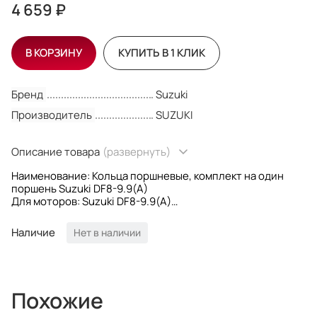
4 659 ₽
В КОРЗИНУ
КУПИТЬ В 1 КЛИК
Бренд
Suzuki
Производитель
SUZUKI
Описание товара
(развернуть)
Наименование: Кольца поршневые, комплект на один
поршень Suzuki DF8-9.9(A)
Для моторов: Suzuki DF8-9.9(A)
Ремонтность: STD
OEM номера: 12140-99J00; 1214099J00
Наличие
Нет в наличии
Производитель: Suzuki
Похожие