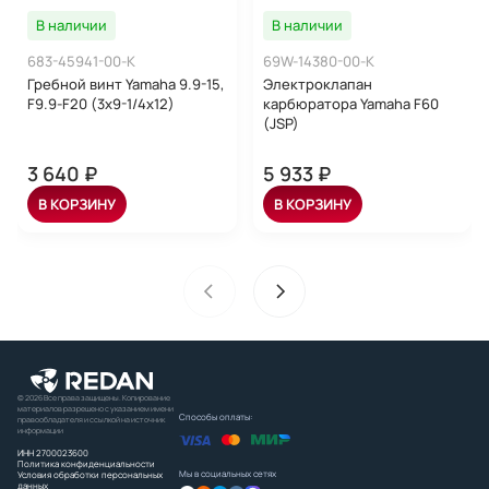
В наличии
В наличии
683-45941-00-K
69W-14380-00-K
Гребной винт Yamaha 9.9-15,
Электроклапан
F9.9-F20 (3x9-1/4x12)
карбюратора Yamaha F60
(JSP)
3 640 ₽
5 933 ₽
В КОРЗИНУ
В КОРЗИНУ
© 2026 Все права защищены. Копирование
материалов разрешено с указанием имени
Способы оплаты:
правообладателя и ссылкой на источник
информации
ИНН 2700023600
Политика конфиденциальности
Мы в социальных сетях
Условия обработки персональных
данных