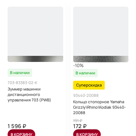
-10%
В наличии
В наличии
703-83383-02-K
Суперскидка
Зуммер машинки
дистанционного
93440-20088
управления 703 (PWB)
Кольцо стопорное Yamaha
Grizzly\Rhino\Kodiak 93440-
20088
191 ₽
1 596 ₽
172 ₽
В КОРЗИНУ
В КОРЗИНУ