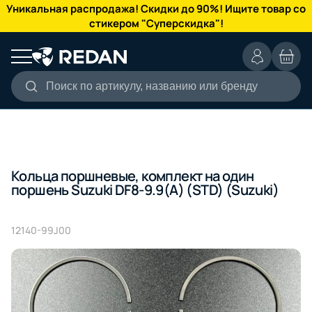
КАТАЛОГ
Уникальная распродажа! Скидки до 90%! Ищите товар со
стикером "Суперскидка"!
Поиск по артикулу, названию или бренду
Кольца поршневые, комплект на один
поршень Suzuki DF8-9.9(A) (STD) (Suzuki)
12140-99J00