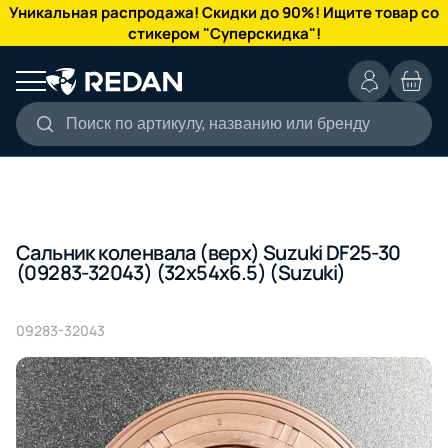
КАТАЛОГ
Уникальная распродажа! Скидки до 90%! Ищите товар со
стикером "Суперскидка"!
Поиск по артикулу, названию или бренду
Сальник коленвала (верх) Suzuki DF25-30
(09283-32043) (32x54x6.5) (Suzuki)
09283-32043