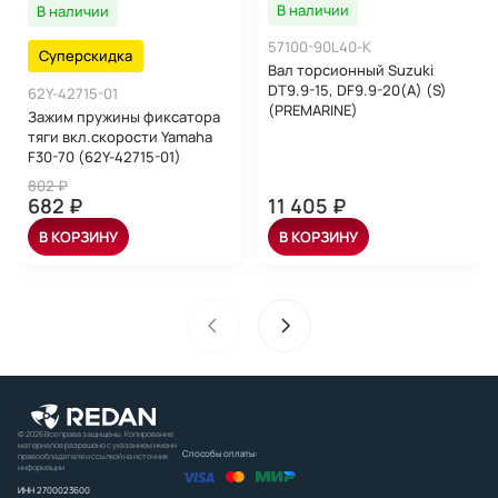
В наличии
В наличии
57100-90L40-K
Суперскидка
Вал торсионный Suzuki
DT9.9-15, DF9.9-20(A) (S)
62Y-42715-01
(PREMARINE)
Зажим пружины фиксатора
тяги вкл.скорости Yamaha
F30-70 (62Y-42715-01)
802 ₽
682 ₽
11 405 ₽
В КОРЗИНУ
В КОРЗИНУ
© 2026 Все права защищены. Копирование
материалов разрешено с указанием имени
Способы оплаты:
правообладателя и ссылкой на источник
информации
ИНН 2700023600