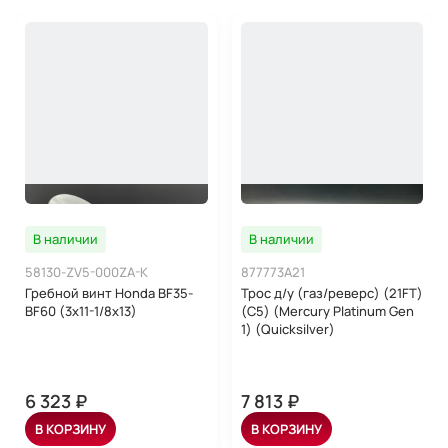
В наличии
В наличии
58130-ZV5-000ZA-K
877773A21
Гребной винт Honda BF35-
Трос д/у (газ/реверс) (21FT)
BF60 (3x11-1/8x13)
(C5) (Mercury Platinum Gen
1) (Quicksilver)
6 323 ₽
7 813 ₽
В КОРЗИНУ
В КОРЗИНУ