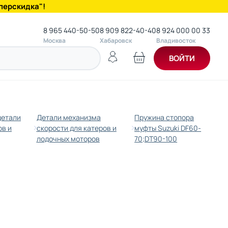
перскидка"!
8 965 440-50-50
8 909 822-40-40
8 924 000 00 33
Москва
Хабаровск
Владивосток
ВОЙТИ
детали
Детали механизма
Пружина стопора
ов и
скорости для катеров и
муфты Suzuki DF60-
лодочных моторов
70;DT90-100