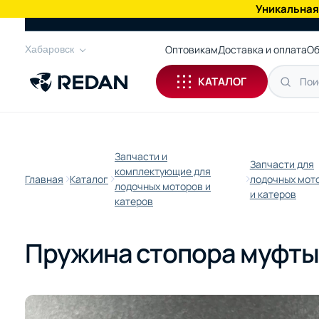
Уникальная
КАТАЛОГ
Оптовикам
Доставка и оплата
Об
Хабаровск
КАТАЛОГ
Запчасти и
Запчасти для
комплектующие для
Главная
Каталог
лодочных мот
лодочных моторов и
и катеров
катеров
Пружина стопора муфты 