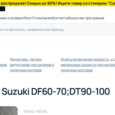
 распродажа! Скидки до 90%! Ищите товар со стикером "Су
мен и возврат
Блог
О компании
Контакты
Бонусная программа
Редукторы, детали
Муфты включения скорости, и 
оров
редукторов для катеров и
механизма скорости для катер
лодочных моторов
лодочных моторов
Suzuki DF60-70;DT90-100
09440-46006