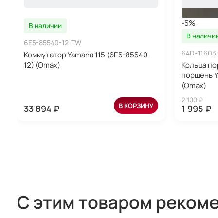
-5%
В наличии
В наличи
6E5-85540-12-TW
64D-11603
Коммутатор Yamaha 115 (6E5-85540-
12) (Omax)
Кольца по
поршень Ya
(Omax)
2 100 ₽
В КОРЗИНУ
33 894 ₽
1 995 ₽
С этим товаром реком