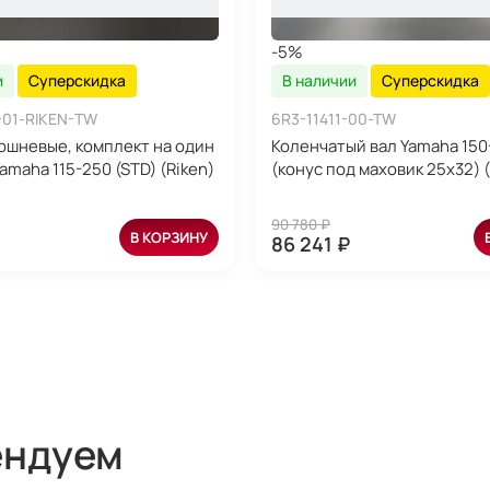
-5%
и
Суперскидка
В наличии
Суперскидка
-01-RIKEN-TW
6R3-11411-00-TW
ршневые, комплект на один
Коленчатый вал Yamaha 150
maha 115-250 (STD) (Riken)
(конус под маховик 25х32) 
90 780 ₽
В КОРЗИНУ
86 241 ₽
ендуем