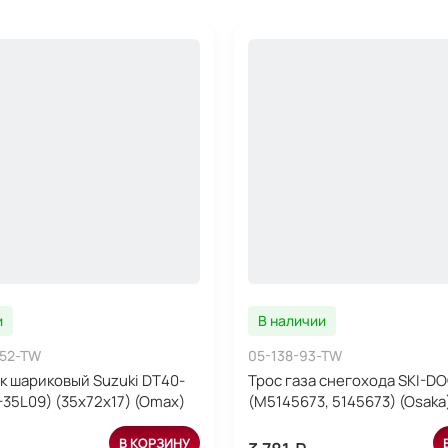
и
В наличии
52-TW
05-138-93-TW
 шариковый Suzuki DT40-
Трос газа снегохода SKI-D
-35L09) (35x72x17) (Omax)
(M5145673, 5145673) (Osaka
В КОРЗИНУ