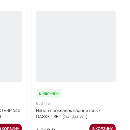
В наличии
850475
OO BRP 440
Набор прокладок паронитовых
)
GASKET SET (Quicksilver)
В КОРЗИНУ
В КОРЗИНУ