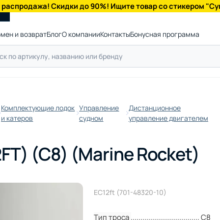
 распродажа! Скидки до 90%! Ищите товар со стикером "Су
мен и возврат
Блог
О компании
Контакты
Бонусная программа
Комплектующие лодок
Управление
Дистанционное
и катеров
судном
управление двигателем
2FT) (C8) (Marine Rocket)
EC12ft (701-48320-10)
Тип троса
C8