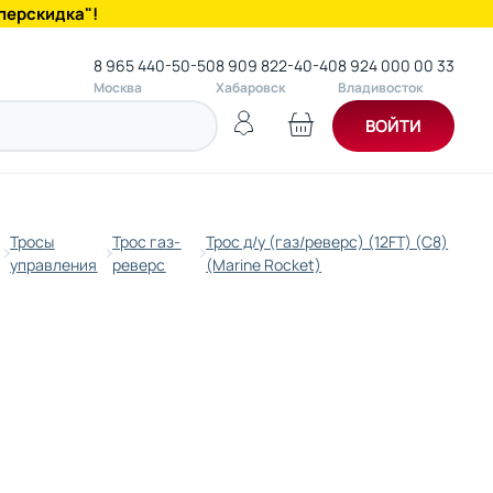
перскидка"!
8 965 440-50-50
8 909 822-40-40
8 924 000 00 33
Москва
Хабаровск
Владивосток
ВОЙТИ
Тросы
Трос газ-
Трос д/у (газ/реверс) (12FT) (C8)
управления
реверс
(Marine Rocket)