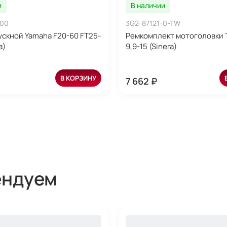
и
В наличии
-00
3G2-87121-0-TW
ускной Yamaha F20-60 FT25-
Ремкомплект мотоголовки 
a)
9,9-15 (Sinera)
В КОРЗИНУ
7 662 ₽
ендуем