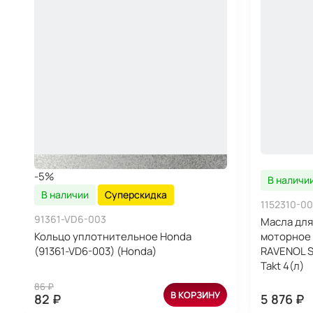
-5%
В наличи
В наличии
Суперскидка
1152310-00
91361-VD6-003
Масла для
Кольцо уплотнительное Honda
моторное 
(91361-VD6-003) (Honda)
RAVENOL S
Takt 4(л)
86 ₽
В КОРЗИНУ
82 ₽
5 876 ₽