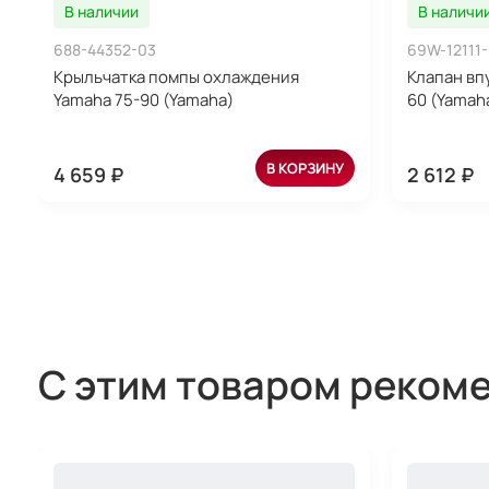
В наличии
В наличи
688-44352-03
69W-12111
Крыльчатка помпы охлаждения
Клапан вп
Yamaha 75-90 (Yamaha)
60 (Yamah
В КОРЗИНУ
4 659 ₽
2 612 ₽
С этим товаром реком