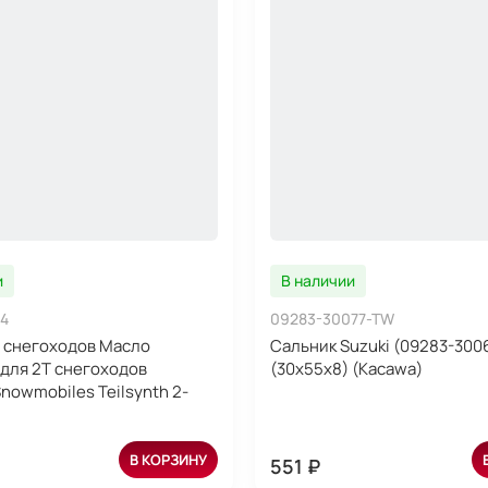
и
В наличии
4
09283-30077-TW
 снегоходов Масло
Сальник Suzuki (09283-300
для 2T снегоходов
(30x55x8) (Kacawa)
nowmobiles Teilsynth 2-
В КОРЗИНУ
551 ₽