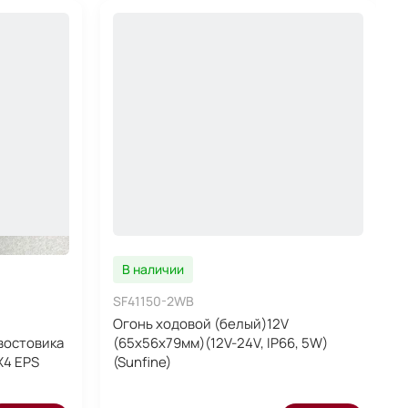
В наличии
SF41150-2WB
Огонь ходовой (белый)12V
востовика
(65x56x79мм)(12V-24V, IP66, 5W)
 Х4 ЕРS
(Sunfine)