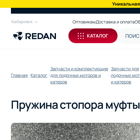
Уникальная
КАТАЛОГ
Оптовикам
Доставка и оплата
Об
Хабаровск
КАТАЛОГ
Запчасти и комплектующие
Запчасти для
Главная
Каталог
для лодочных моторов и
лодочных мо
катеров
и катеров
Пружина стопора муфты 