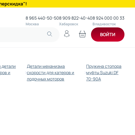
перскидка"!
8 965 440-50-50
8 909 822-40-40
8 924 000 00 33
Москва
Хабаровск
Владивосток
ВОЙТИ
и детали
Детали механизма
Пружина стопора
ров и
скорости для катеров и
муфты Suzuki DF
лодочных моторов
70-90A