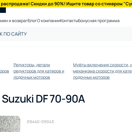
 распродажа! Скидки до 90%! Ищите товар со стикером "Су
мен и возврат
Блог
О компании
Контакты
Бонусная программа
Редукторы, детали
Муфты включения скорости, 
торов
редукторов для катеров и
механизма скорости для кате
лодочных моторов
лодочных моторов
Suzuki DF 70-90A
09440-09043