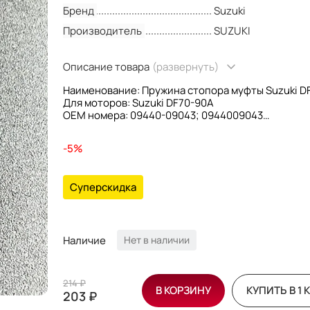
Бренд
Suzuki
Производитель
SUZUKI
Описание товара
(развернуть)
Наименование: Пружина стопора муфты Suzuki D
Для моторов: Suzuki DF70-90A
OEM номера: 09440-09043; 0944009043
Производитель: Suzuki
-5%
Суперскидка
Наличие
Нет в наличии
214 ₽
В КОРЗИНУ
КУПИТЬ В 1 
203 ₽