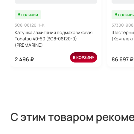
В наличии
В наличи
3C8-06120-1-K
57300-908
Катушка зажигания подмаховиковая
Шестерни 
Tohatsu 40-50 (3C8-06120-0)
(Комплект)
(PREMARINE)
В КОРЗИНУ
2 496 ₽
86 697 ₽
С этим товаром реком