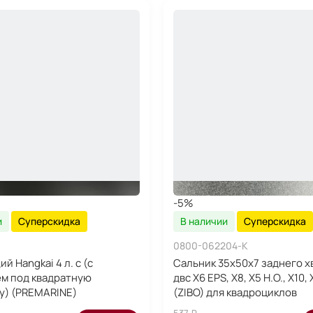
-5%
и
Суперскидка
В наличии
Суперскидка
1
0800-062204-K
й Hangkai 4 л. с (с
Сальник 35х50х7 заднего х
м под квадратную
двс Х6 ЕРS, X8, Х5 H.O., Х10,
у) (PREMARINE)
(ZIBO) для квадроциклов