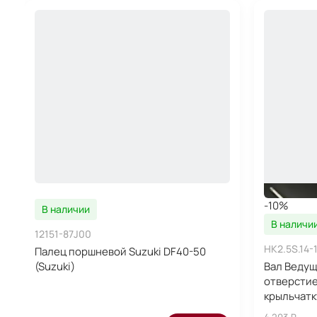
-10%
В наличии
В наличи
12151-87J00
HK2.5S.14-
Палец поршневой Suzuki DF40-50
(Suzuki)
Вал Ведущи
отверстие
крыльчатк