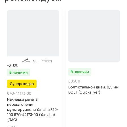
-20%
В наличии
В наличии
805611
Суперскидка
Болт стальной диам. 9,5 мм
BOLT (Quicksilver)
67G-44173-00
Накладка рычага
переключения
мультирумпеля Yamaha F30-
100 67G-44173-00 (Yamaha)
(RAC)
150 ₽