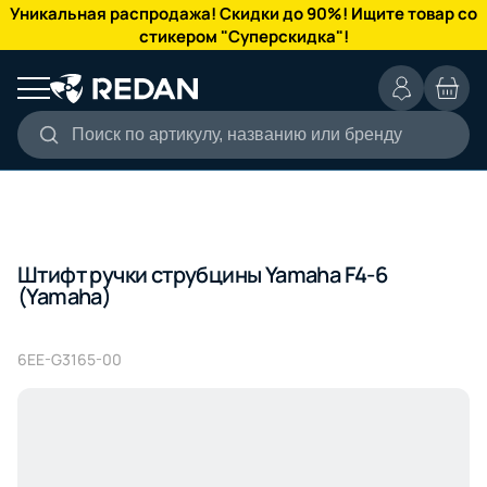
КАТАЛОГ
Уникальная распродажа! Скидки до 90%! Ищите товар со
стикером "Суперскидка"!
Поиск по артикулу, названию или бренду
Штифт ручки струбцины Yamaha F4-6
(Yamaha)
6EE-G3165-00