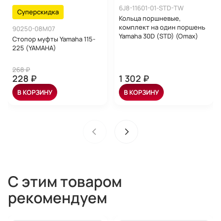
6J8-11601-01-STD-TW
Суперскидка
Кольца поршневые,
комплект на один поршень
90250-08M07
Yamaha 30D (STD) (Omax)
Стопор муфты Yamaha 115-
225 (YAMAHA)
268 ₽
228 ₽
1 302 ₽
В КОРЗИНУ
В КОРЗИНУ
С этим товаром
рекомендуем