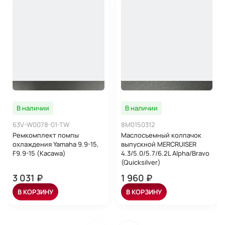
В наличии
В наличии
63V-W0078-01-TW
8M0150312
Ремкомплект помпы
Маслосъемный колпачок
охлаждения Yamaha 9.9-15,
выпускной MERCRUISER
F9.9-15 (Kacawa)
4.3/5.0/5.7/6.2L Alpha/Bravo
(Quicksilver)
3 031 ₽
1 960 ₽
В КОРЗИНУ
В КОРЗИНУ