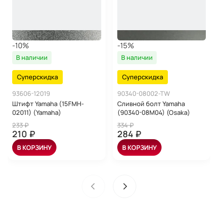
-10%
-15%
В наличии
В наличии
Суперскидка
Суперскидка
93606-12019
90340-08002-TW
Штифт Yamaha (15FMH-
Сливной болт Yamaha
02011) (Yamaha)
(90340-08M04) (Osaka)
233 ₽
334 ₽
210 ₽
284 ₽
В КОРЗИНУ
В КОРЗИНУ