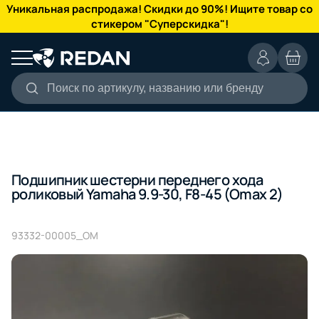
КАТАЛОГ
Уникальная распродажа! Скидки до 90%! Ищите товар со
стикером "Суперскидка"!
Поиск по артикулу, названию или бренду
Подшипник шестерни переднего хода
роликовый Yamaha 9.9-30, F8-45 (Omax 2)
93332-00005_OM