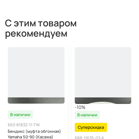
С этим товаром
рекомендуем
-10%
В наличии
В наличии
663-81832-11-TW
Суперскидка
Бендикс (муфта обгонная)
Yamaha 50-90 (Kacawa)
688-11635-03-K