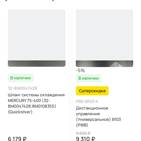
-5%
В наличии
В наличии
32-8M0047428
Суперскидка
Шланг системы охлаждения
MERCURY 75-400 (32-
PBD-B103-K
8M0047428;8M0108355)
Дистанционное
(Quicksilver)
управление
(Универсальное) B103
(PWB)
9 800 ₽
6 179 ₽
9 310 ₽