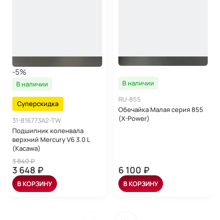
-5%
В наличии
В наличии
RU-855
Суперскидка
Обечайка Малая серия 855
(X-Power)
31-816773A2-TW
Подшипник коленвала
верхний Mercury V6 3.0 L
(Kacawa)
3 840 ₽
3 648 ₽
6 100 ₽
В КОРЗИНУ
В КОРЗИНУ