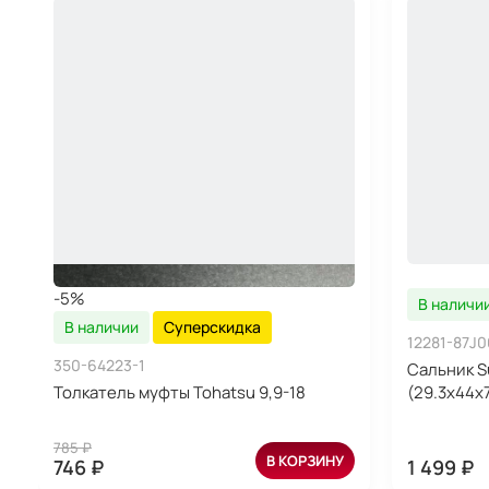
-5%
В наличи
В наличии
Суперскидка
12281-87J0
350-64223-1
Сальник S
Толкатель муфты Tohatsu 9,9-18
(29.3x44x7
785 ₽
В КОРЗИНУ
746 ₽
1 499 ₽