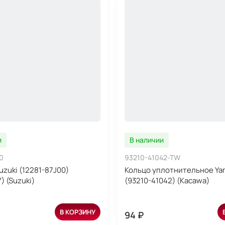
и
В наличии
0
93210-41042-TW
uzuki (12281-87J00)
Кольцо уплотнительное Ya
) (Suzuki)
(93210-41042) (Kacawa)
В КОРЗИНУ
94 ₽