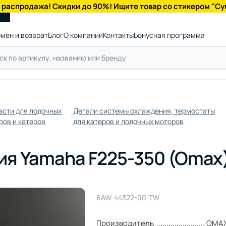
 распродажа! Скидки до 90%! Ищите товар со стикером "Су
мен и возврат
Блог
О компании
Контакты
Бонусная программа
асти для лодочных
Детали системы охлаждения, термостаты
ров и катеров
для катеров и лодочных моторов
ия Yamaha F225-350 (Omax
6AW-44322-00-TW
Производитель
OMA