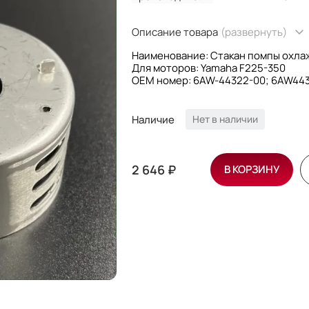
Описание товара
(развернуть)
Наименование: Стакан помпы охла
Для моторов: Yamaha F225-350
OEM номер: 6AW-44322-00; 6AW44
Производитель: Omax
Наличие
Нет в наличии
2 646 ₽
В КОРЗИНУ