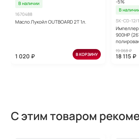
-5%
В наличии
В наличи
1670488
SK-CD-12/
Масло Лукойл OUTBOARD 2T 1л.
Импеллер 
900HP (26
полирован
19 068 ₽
В КОРЗИНУ
1 020 ₽
18 115 ₽
С этим товаром реком