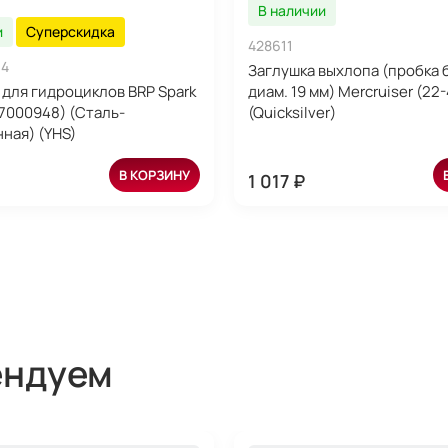
В наличии
и
Суперскидка
428611
14
Заглушка выхлопа (пробка 
для гидроциклов BRP Spark
диам. 19 мм) Mercruiser (22
7000948) (Сталь-
(Quicksilver)
ная) (YHS)
В КОРЗИНУ
1 017 ₽
ендуем