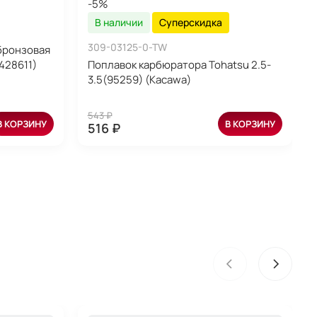
-5%
В наличии
Суперскидка
309-03125-0-TW
бронзовая
-428611)
Поплавок карбюратора Tohatsu 2.5-
3.5(95259) (Kacawa)
543 ₽
В КОРЗИНУ
В КОРЗИНУ
516 ₽